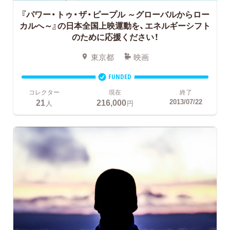
『パワー・トゥ・ザ・ピープル ～グローバルからロー
カルへ～』の日本全国上映運動を、エネルギーシフト
のために応援ください！
東京都
映画
FUNDED
コレクター
現在
終了
21
216,000
2013/07/22
人
円