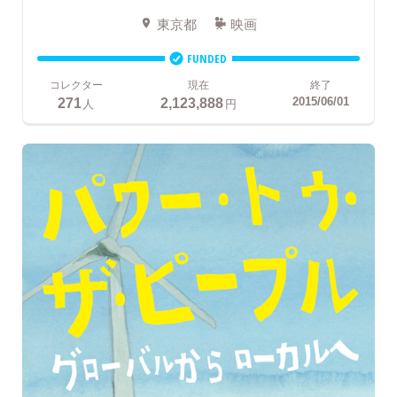
東京都
映画
FUNDED
コレクター
現在
終了
271
2,123,888
2015/06/01
人
円