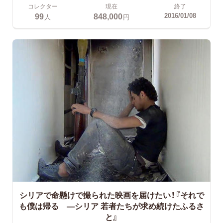
コレクター
現在
終了
99
848,000
2016/01/08
人
円
シリアで命懸けで撮られた映画を届けたい！『それで
も僕は帰る —シリア 若者たちが求め続けたふるさ
と』