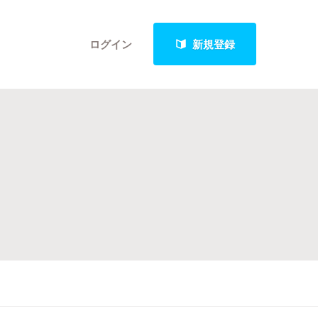
ログイン
新規登録
クト
最新進捗報告から探す