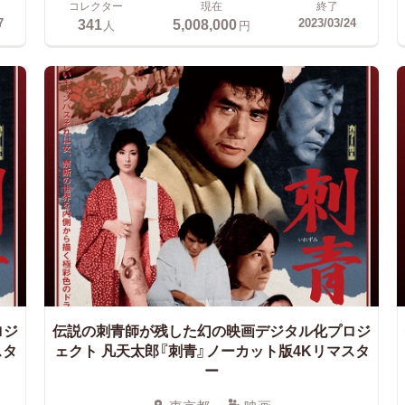
コレクター
現在
終了
341
5,008,000
7
2023/03/24
人
円
ロジ
伝説の刺青師が残した幻の映画デジタル化プロジ
スタ
ェクト
凡天太郎『刺青』ノーカット版4Kリマスタ
ー