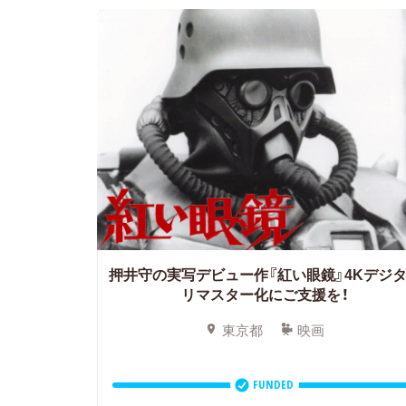
押井守の実写デビュー作『紅い眼鏡』4Kデジ
リマスター化にご支援を！
東京都
映画
FUNDED