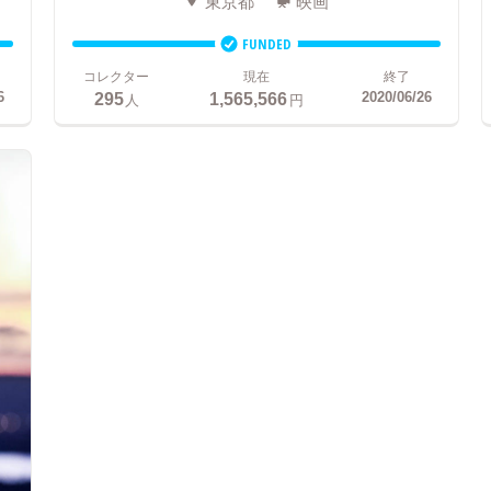
東京都
映画
FUNDED
コレクター
現在
終了
295
1,565,566
6
2020/06/26
人
円