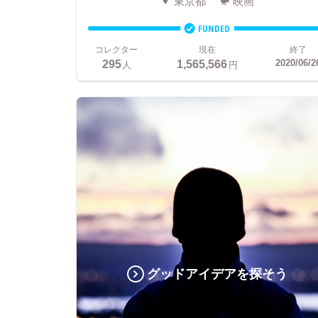
東京都
映画
FUNDED
コレクター
現在
終了
295
1,565,566
2020/06/2
人
円
グッドアイデアを探そう