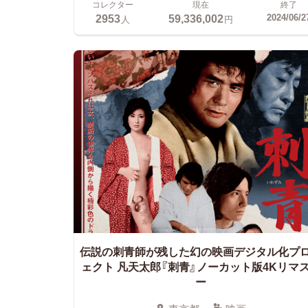
コレクター
現在
終了
2953
59,336,002
2024/06/2
人
円
伝説の刺青師が残した幻の映画デジタル化プ
ェクト
凡天太郎『刺青』ノーカット版4Kリマ
ー