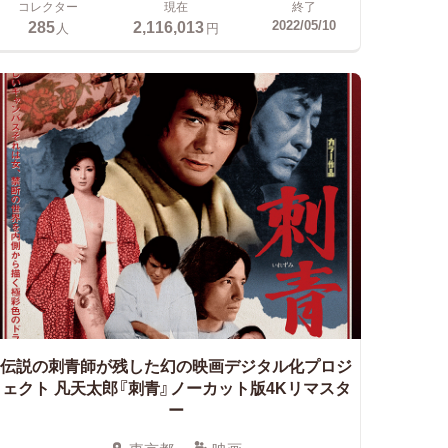
コレクター
現在
終了
285
2,116,013
2022/05/10
人
円
伝説の刺青師が残した幻の映画デジタル化プロジ
ェクト
凡天太郎『刺青』ノーカット版4Kリマスタ
ー