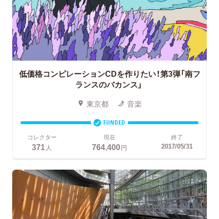
低価格コンピレーションCDを作りたい！第3弾「南フ
ランスのバカンス」
東京都
音楽
FUNDED
コレクター
現在
終了
371
764,400
2017/05/31
人
円