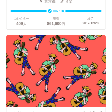
東京都
音楽
FUNDED
コレクター
現在
終了
409
861,600
2017/12/28
人
円