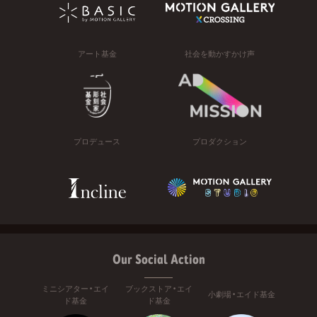
アート基金
社会を動かすかけ声
プロデュース
プロダクション
Our Social Action
ミニシアター・エイ
ブックストア・エイ
小劇場・エイド基金
ド基金
ド基金