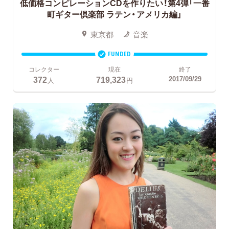
低価格コンピレーションCDを作りたい！第4弾「一番
町ギター倶楽部 ラテン・アメリカ編」
東京都
音楽
FUNDED
コレクター
現在
終了
372
719,323
2017/09/29
人
円