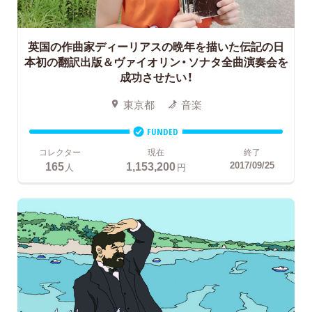
英国の作曲家ディーリアスの晩年を描いた伝記の日
本初の翻訳出版＆ヴァイオリン・ソナタ全曲演奏会を
成功させたい！
東京都
音楽
FUNDED
コレクター
現在
終了
165
1,153,200
2017/09/25
人
円