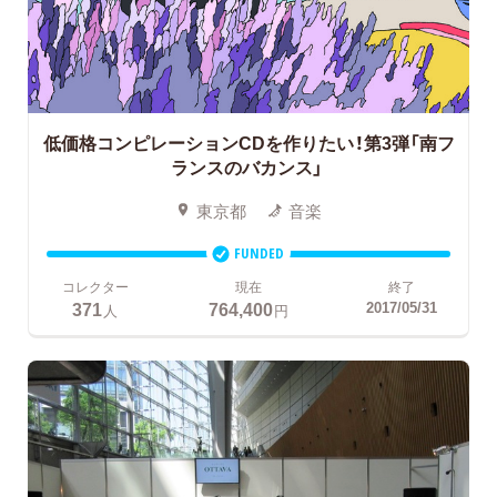
低価格コンピレーションCDを作りたい！第3弾「南フ
ランスのバカンス」
東京都
音楽
FUNDED
コレクター
現在
終了
371
764,400
2017/05/31
人
円