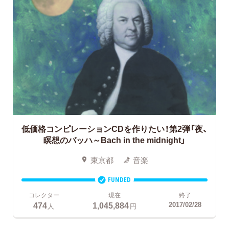
低価格コンピレーションCDを作りたい！第2弾「夜、
瞑想のバッハ～Bach in the midnight」
東京都
音楽
FUNDED
コレクター
現在
終了
474
1,045,884
2017/02/28
人
円