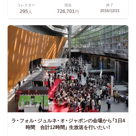
コレクター
現在
終了
295
726,701
2016/12/21
人
円
ラ・フォル・ジュルネ・オ・ジャポンの会場から「1日4
時間 合計12時間」
生放送を行いたい！