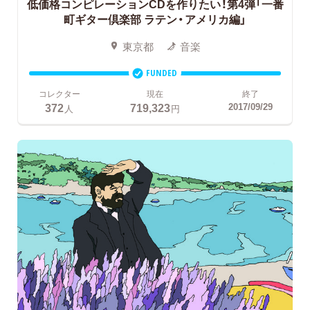
低価格コンピレーションCDを作りたい！第4弾「一番
町ギター倶楽部 ラテン・アメリカ編」
東京都
音楽
FUNDED
コレクター
現在
終了
372
719,323
2017/09/29
人
円