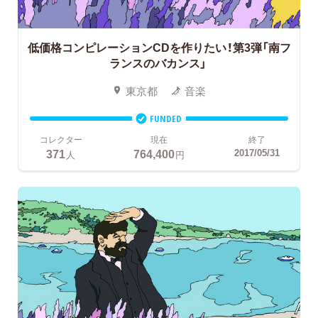
低価格コンピレーションCDを作りたい！第3弾「南フ
ランスのバカンス」
東京都
音楽
FUNDED
コレクター
現在
終了
371
764,400
2017/05/31
人
円