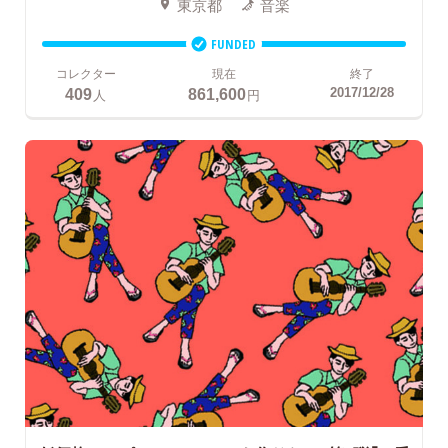
東京都
音楽
FUNDED
コレクター
現在
終了
409
861,600
2017/12/28
人
円