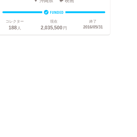
沖縄県
映画
FUNDED
コレクター
現在
終了
188
2,035,500
2016/05/31
人
円