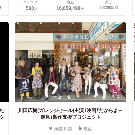
コレクター
現在
終了
500
16,659,498
8
2023/05/31
人
円
た
川田広樹(ガレッジセール)主演！映画「だからよ～
タ
鶴見」製作支援プロジェクト
神奈川県
映画