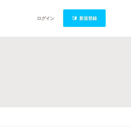
ログイン
新規登録
クト
最新進捗報告から探す