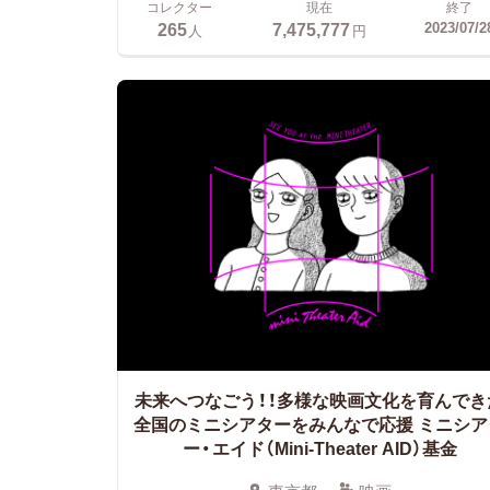
コレクター
現在
終了
265
7,475,777
2023/07/2
人
円
未来へつなごう！！多様な映画文化を育んでき
全国のミニシアターをみんなで応援
ミニシア
ー・エイド（Mini-Theater AID）基金