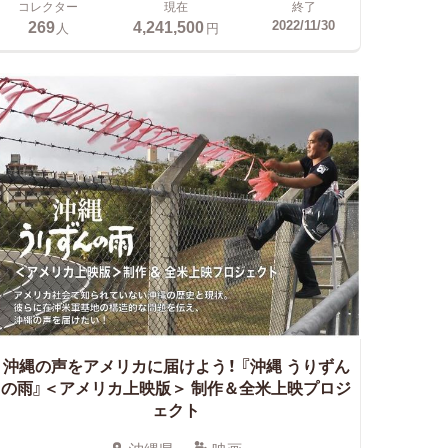
コレクター
現在
終了
269
4,241,500
2022/11/30
人
円
沖縄の声をアメリカに届けよう！
『沖縄 うりずん
の雨』＜アメリカ上映版＞ 制作＆全米上映プロジ
ェクト