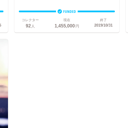
FUNDED
コレクター
現在
終了
92
1,455,000
5
2019/10/31
人
円