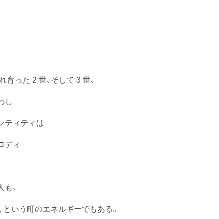
った 2 世、そして 3 世、
わし
ンティティは
ロディ
人も、
 という町のエネルギーでもある。