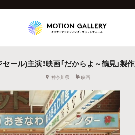
Highlight
ジセール)主演！映画「だからよ～鶴見」製
人気のプロジェクト
新着プロジェクト
終了間近のプロジェ
神奈川県
映画
Feature
タグから探す
キュレーターから探す
特集から探す
Legendary
最新達成プロジェクト
調達額が大きいプロジェクト