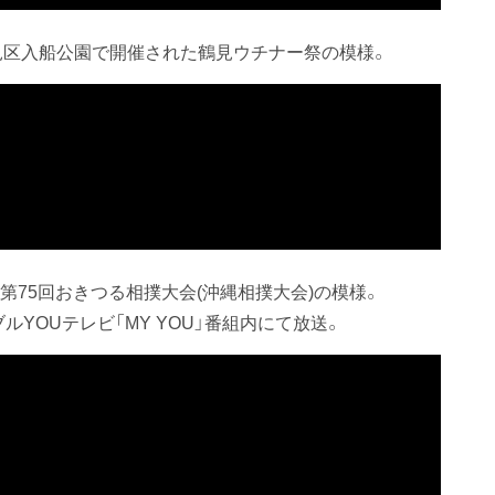
日間、鶴見区入船公園で開催された鶴見ウチナー祭の模様。
た第75回おきつる相撲大会(沖縄相撲大会)の模様。
ルYOUテレビ「MY YOU」番組内にて放送。