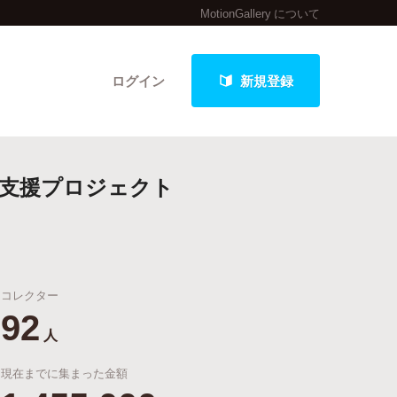
MotionGallery について
ログイン
新規登録
作支援プロジェクト
クト
コレクター
最新進捗報告から探す
92
人
現在までに集まった金額