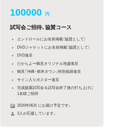
100000
円
試写会ご招待、協賛コース
エンドロールにお名前掲載（協賛として）
DVDジャケットにお名前掲載（協賛として）
DVD進呈
だからよ〜鶴見オリジナル泡盛進呈
鶴見「沖縄・南米タウン」特別福袋進呈
サイン入りポスター進呈
完成披露試写会＆試写会終了後の打ち上げに
1名様ご招待
2020年06月 にお届け予定です。
3人が応援しています。