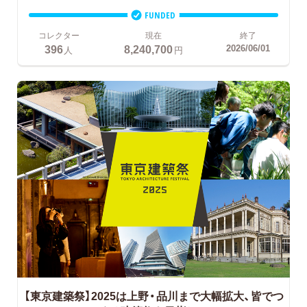
FUNDED
コレクター
現在
終了
396
8,240,700
2026/06/01
人
円
【東京建築祭】2025は上野・品川まで大幅拡大、皆でつ