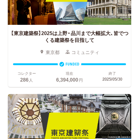
【東京建築祭】2025は上野・品川まで大幅拡大、皆でつ
くる建築祭を目指して
東京都
コミュニティ
FUNDED
コレクター
現在
終了
286
6,394,000
2025/05/30
人
円