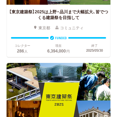
【東京建築祭】2025は上野・品川まで大幅拡大、皆でつ
くる建築祭を目指して
東京都
コミュニティ
FUNDED
コレクター
現在
終了
286
6,394,000
2025/05/30
人
円