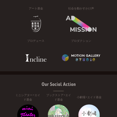
アート基金
社会を動かすかけ声
プロデュース
プロダクション
Our Social Action
ミニシアター・エイ
ブックストア・エイ
小劇場・エイド基金
ド基金
ド基金