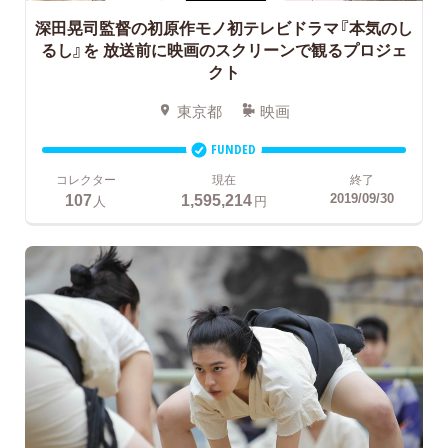
深田晃司監督の初原作モノ初テレビドラマ『本気のし
るし』を
放送前に映画のスクリーンで観るプロジェ
クト
東京都
映画
FUNDED
コレクター
現在
終了
107
1,595,214
2019/09/30
人
円