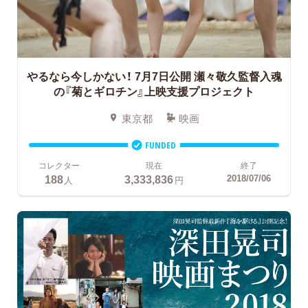
やるなら今しかない！
7月7日公開 瀬々敬久監督入魂
の『菊とギロチン』上映支援プロジェクト
東京都
映画
FUNDED
コレクター
現在
終了
188
3,333,836
2018/07/06
人
円