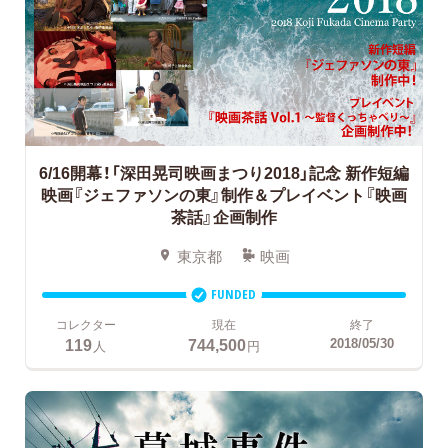
6/16開幕！「深田晃司映画まつり2018」記念
新作短編
映画『ジェファソンの東』制作＆プレイベント『映画
茶話』企画制作
東京都
映画
FUNDED
コレクター
現在
終了
119
744,500
2018/05/30
人
円