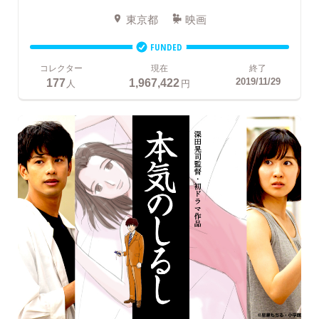
東京都
映画
FUNDED
コレクター
現在
終了
177
1,967,422
2019/11/29
人
円