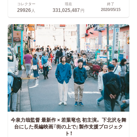
コレクター
現在
終了
29926
331,025,487
2020/05/15
人
円
今泉力哉監督 最新作 × 若葉竜也 初主演。
下北沢を舞
台にした長編映画『街の上で』製作支援プロジェク
ト！