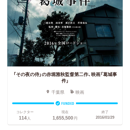
「その夜の侍」の赤堀雅秋監督第二作、映画「葛城事
件」
千葉県
映画
FUNDED
コレクター
現在
終了
114
1,655,500
2016/01/29
人
円