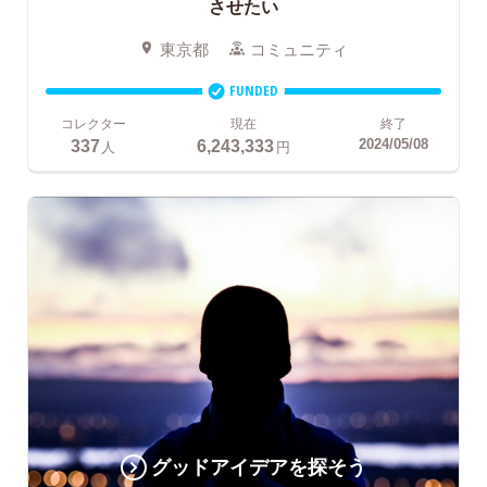
させたい
東京都
コミュニティ
FUNDED
コレクター
現在
終了
337
6,243,333
2024/05/08
人
円
グッドアイデアを探そう