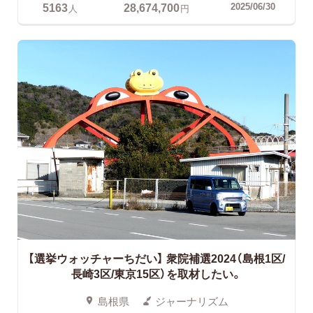
5163
28,674,700
2025/06/30
人
円
【選挙ウォッチャーちだい】
衆院補選2024（島根1区/
長崎3区/東京15区）を取材したい。
島根県
ジャーナリズム