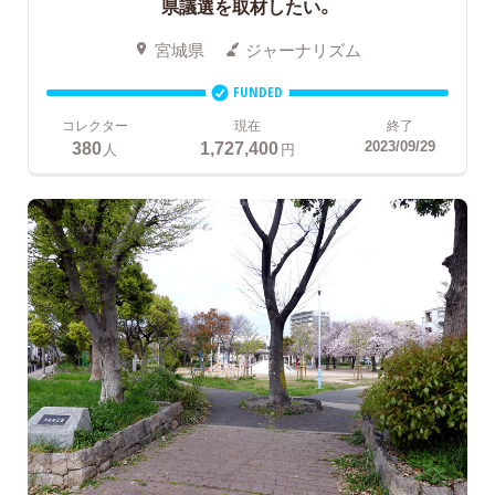
県議選を取材したい。
宮城県
ジャーナリズム
FUNDED
コレクター
現在
終了
380
1,727,400
2023/09/29
人
円