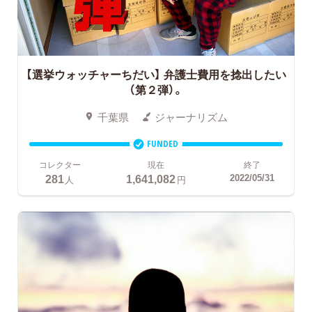
【選挙ウォッチャーちだい】 弁護士費用を捻出したい
（第２弾）。
千葉県
ジャーナリズム
FUNDED
コレクター
現在
終了
281
1,641,082
2022/05/31
人
円