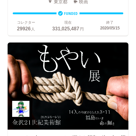
東京都
映画
FUNDED
コレクター
現在
終了
29926
331,025,487
2020/05/15
人
円