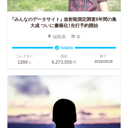
「みんなのデータサイト」
放射能測定調査6年間の集
大成 ついに書籍化！先行予約開始
福島県
本
FUNDED
コレクター
現在
終了
1288
6,273,555
2018/09/28
人
円