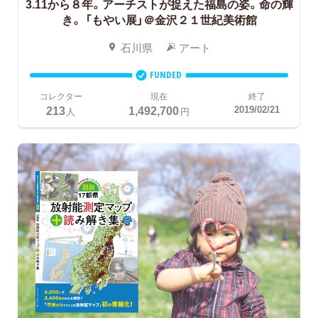
3.11から８年。アーチストが捉えた福島の姿。命の輝
き。
「もやい展」＠金沢２１世紀美術館
石川県
アート
FUNDED
コレクター
現在
終了
213
1,492,700
2019/02/21
人
円