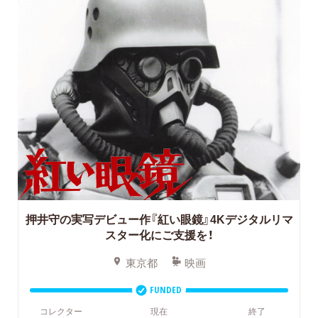
押井守の実写デビュー作『紅い眼鏡』4Kデジタルリマ
スター化にご支援を！
東京都
映画
FUNDED
コレクター
現在
終了