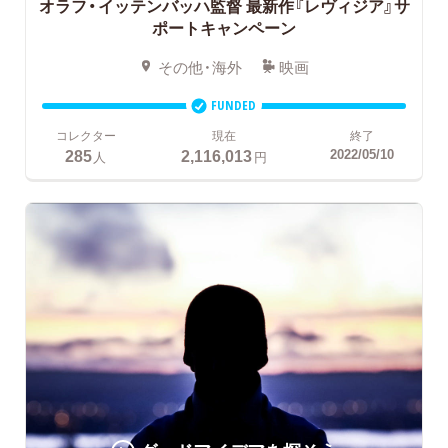
オラフ・イッテンバッハ監督
最新作『レヴィジア』サ
ポートキャンペーン
その他・海外
映画
FUNDED
コレクター
現在
終了
285
2,116,013
2022/05/10
人
円