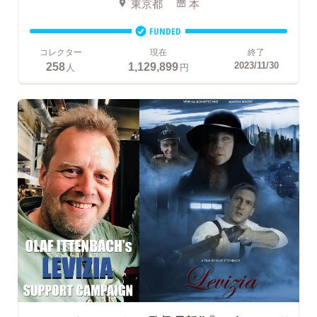
東京都
本
FUNDED
コレクター
現在
終了
258
1,129,899
2023/11/30
人
円