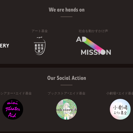
We are hands on
アート基金
社会を動かすかけ声
Our Social Action
ニシアター・エイド基金
ブックストア・エイド基金
小劇場・エイド基