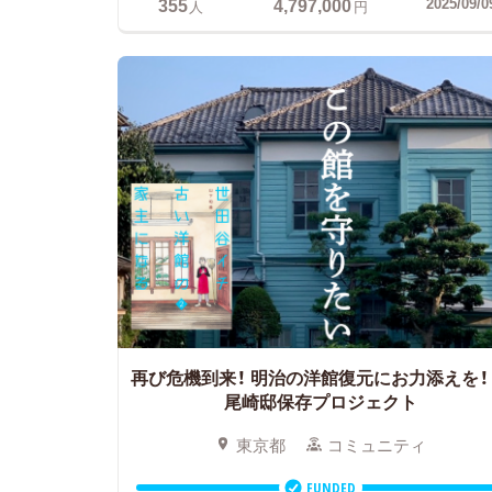
355
4,797,000
2025/09/0
人
円
再び危機到来！ 明治の洋館復元にお力添えを！
尾崎邸保存プロジェクト
東京都
コミュニティ
FUNDED