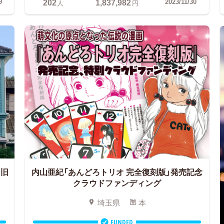
202
1,837,982
9
2023/11/30
人
円
旧
内山亜紀「あんどろトリオ 完全復刻版」発売記念
クラウドファンディング
埼玉県
本
FUNDED