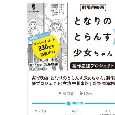
実写映画「となりのとらんす少女ちゃん」製作
援プロジェクト！主演 中川未悠｜監督 東海林
東京都
映画
FUNDED
コレクター
現在
終了