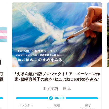
応
「えほん館」出版プロジェクト！
アニメーション作
毅
家・鋤柄真希子の絵本『ねこはねこのゆめをみる』
京都府
本
FUNDED
コレクター
現在
終了