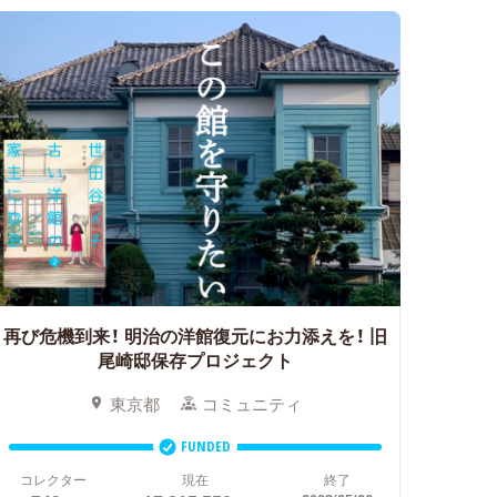
再び危機到来！ 明治の洋館復元にお力添えを！
旧
尾崎邸保存プロジェクト
東京都
コミュニティ
FUNDED
コレクター
現在
終了