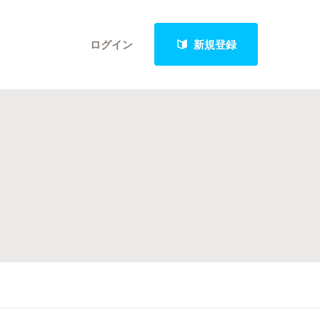
ログイン
新規登録
クト
最新進捗報告から探す