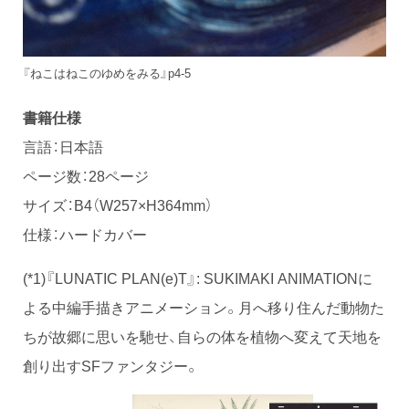
『ねこはねこのゆめをみる』p4-5
書籍仕様
言語：日本語
ページ数：28ページ
サイズ：B4（W257×H364mm）
仕様：ハードカバー
(*1)『LUNATIC PLAN(e)T』: SUKIMAKI ANIMATIONに
よる中編手描きアニメーション。月へ移り住んだ動物た
ちが故郷に思いを馳せ、自らの体を植物へ変えて天地を
創り出すSFファンタジー。