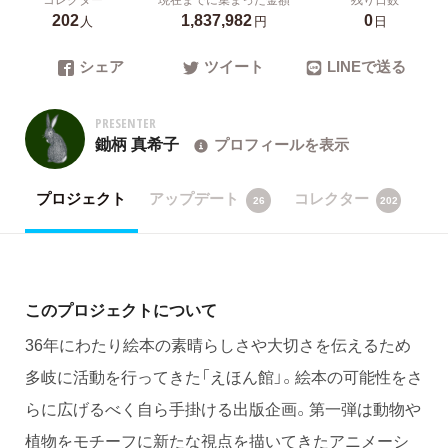
202
1,837,982
0
人
円
日
シェア
ツイート
LINEで送る
PRESENTER
鋤柄 真希子
プロフィールを表示
プロジェクト
アップデート
コレクター
26
202
このプロジェクトについて
36年にわたり絵本の素晴らしさや大切さを伝えるため
多岐に活動を行ってきた「えほん館」。絵本の可能性をさ
らに広げるべく自ら手掛ける出版企画。第一弾は動物や
植物をモチーフに新たな視点を描いてきたアニメーシ