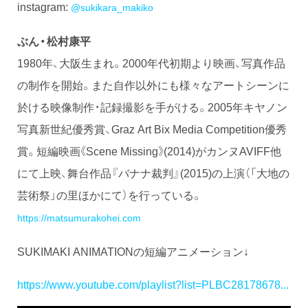
instagram:
@sukikara_makiko
ぶん・松村康平
1980年、大阪生まれ。2000年代初期より映画、写真作品
の制作を開始。また自作以外にも様々なアートシーンに
於ける映像制作・記録撮影を手がける。2005年キヤノン
写真新世紀優秀賞、Graz Art Bix Media Competition優秀
賞。短編映画《Scene Missing》(2014)がカンヌAVIFF他
にて上映、舞台作品『バナナ裁判』(2015)の上演（「大地の
芸術祭」の里ほかにて）を行っている。
https://matsumurakohei.com
SUKIMAKI ANIMATIONの短編アニメーション↓
https://www.youtube.com/playlist?list=PLBC28178678...