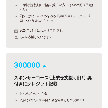
出版記念講演会ご招待 (遠方の方にはzoom配信予定)
× 2枚
『ねこはねこのゆめをみる』複製原画（ ジークレー印
刷 / B3 / 額装あり） × 1点
2024年04月 にお届け予定です。
2人が応援しています。
300000
円
スポンサーコース（上乗せ支援可能！） 奥
付きにクレジット記載
お礼のメール × 1通
奥付きに法人名や個人名を協賛として記載 × 1