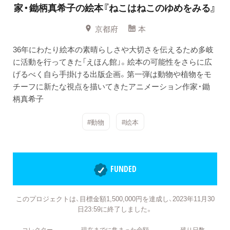
家・鋤柄真希子の絵本『ねこはねこのゆめをみる』
京都府
本
36年にわたり絵本の素晴らしさや大切さを伝えるため多岐
に活動を行ってきた「えほん館」。絵本の可能性をさらに広
げるべく自ら手掛ける出版企画。第一弾は動物や植物をモ
チーフに新たな視点を描いてきたアニメーション作家・鋤
柄真希子
#動物
#絵本
FUNDED
このプロジェクトは、目標金額1,500,000円を達成し、2023年11月30
日23:59に終了しました。
コレクター
現在までに集まった金額
残り日数