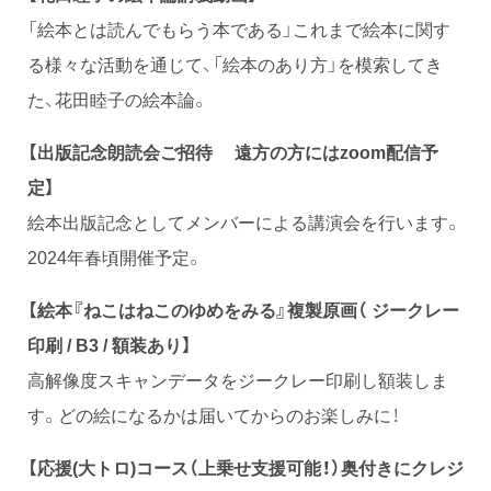
「絵本とは読んでもらう本である」これまで絵本に関す
る様々な活動を通じて、「絵本のあり方」を模索してき
た、花田睦子の絵本論。
【出版記念朗読会ご招待 遠方の方にはzoom配信予
定】
絵本出版記念としてメンバーによる講演会を行います。
2024年春頃開催予定。
【絵本『ねこはねこのゆめをみる』複製原画（ ジークレー
印刷 / B3 / 額装あり
】
高解像度スキャンデータをジークレー印刷し額装しま
す。どの絵になるかは届いてからのお楽しみに！
【応援(大トロ)コース（上乗せ支援可能！）奥付きにクレジ