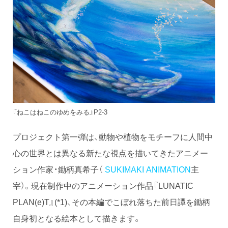
『ねこはねこのゆめをみる』P2-3
プロジェクト第一弾は、動物や植物をモチーフに人間中
心の世界とは異なる新たな視点を描いてきたアニメー
ション作家・鋤柄真希子（
SUKIMAKI ANIMATION
主
宰）。現在制作中のアニメーション作品『LUNATIC
PLAN(e)T』(*1)、その本編でこぼれ落ちた前日譚を鋤柄
自身初となる絵本として描きます。