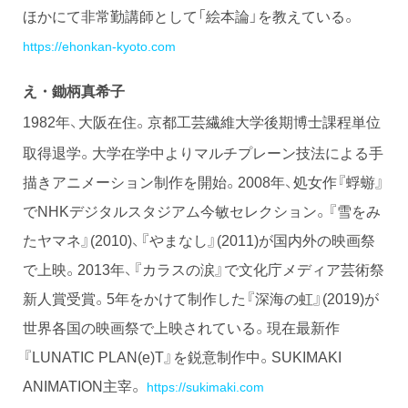
ほかにて非常勤講師として「絵本論」を教えている。
https://ehonkan-kyoto.com
え・鋤柄真希子
1982年、大阪在住。京都工芸繊維大学後期博士課程単位
取得退学。大学在学中よりマルチプレーン技法による手
描きアニメーション制作を開始。2008年、処女作『蜉蝣』
でNHKデジタルスタジアム今敏セレクション。『雪をみ
たヤマネ』(2010)、『やまなし』(2011)が国内外の映画祭
で上映。2013年、『カラスの涙』で文化庁メディア芸術祭
新人賞受賞。5年をかけて制作した『深海の虹』(2019)が
世界各国の映画祭で上映されている。現在最新作
『LUNATIC PLAN(e)T』を鋭意制作中。SUKIMAKI
ANIMATION主宰。
https://sukimaki.com