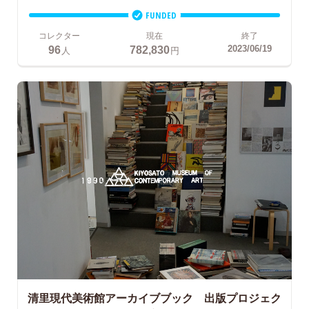
FUNDED
コレクター
現在
終了
96
782,830
2023/06/19
人
円
清里現代美術館アーカイブブック 出版プロジェク