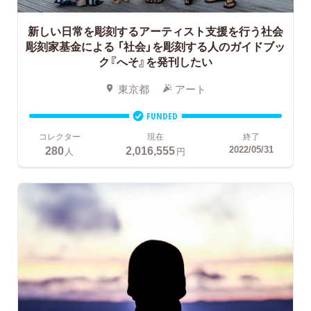
新しい日常を彫刻するアーティスト支援を行う社会
彫刻家基金による
「社会」を彫刻する人のガイドブッ
ク『へそ』を発刊したい
東京都
アート
FUNDED
コレクター
現在
終了
280
2,016,555
2022/05/31
人
円