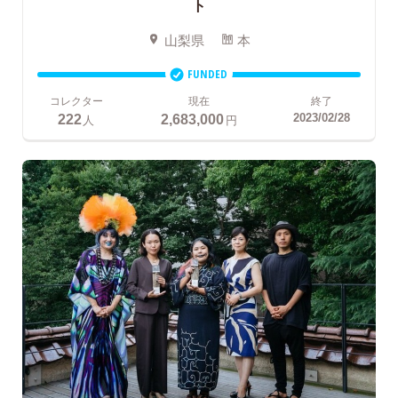
ト
山梨県
本
FUNDED
コレクター
現在
終了
222
2,683,000
2023/02/28
人
円