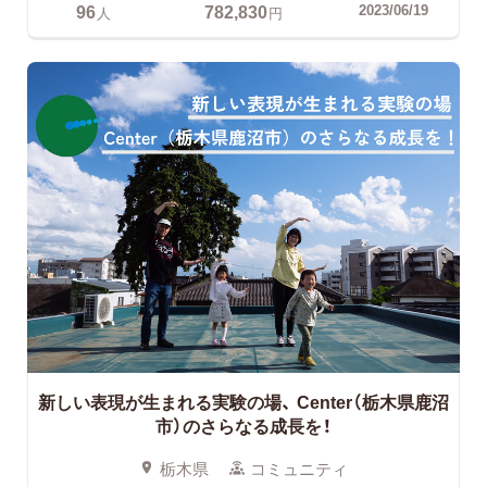
96
782,830
2023/06/19
人
円
新しい表現が生まれる実験の場、
Center（栃木県鹿沼
市）のさらなる成長を！
栃木県
コミュニティ