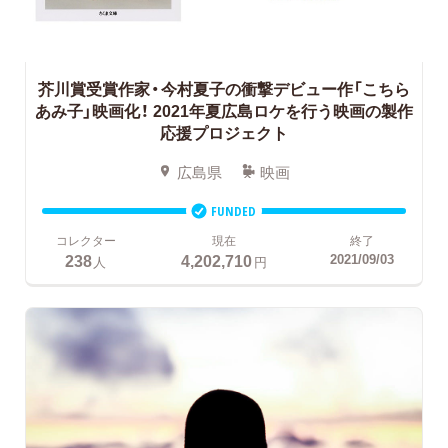
芥川賞受賞作家・今村夏子の衝撃デビュー作「こちら
あみ子」映画化！
2021年夏広島ロケを行う映画の製作
応援プロジェクト
広島県
映画
FUNDED
コレクター
現在
終了
238
4,202,710
2021/09/03
人
円