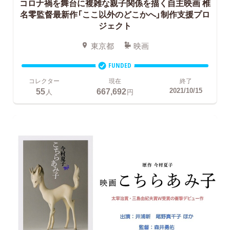
コロナ禍を舞台に複雑な親子関係を描く自主映画
椎
名零監督最新作「ここ以外のどこかへ」制作支援プロ
ジェクト
東京都
映画
FUNDED
コレクター
現在
終了
55
667,692
2021/10/15
人
円