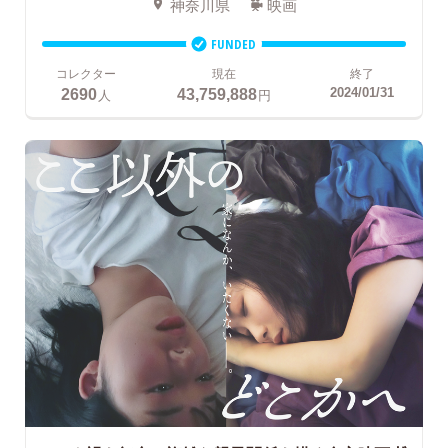
神奈川県
映画
FUNDED
コレクター
現在
終了
2690
43,759,888
2024/01/31
人
円