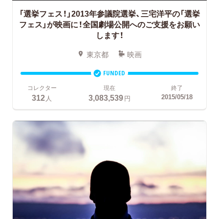
「選挙フェス！」2013年参議院選挙、三宅洋平の「選挙
フェス」が映画に！全国劇場公開へのご支援をお願い
します！
東京都
映画
FUNDED
コレクター
現在
終了
312
3,083,539
2015/05/18
人
円