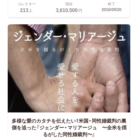
コレクター
現在
終了
213
3,610,500
2016/09/20
人
円
多様な愛のカタチを伝えたい！米国・同性婚裁判の裏
側を追った『ジェンダー・マリアージュ 〜全米を揺
るがした同性婚裁判〜』