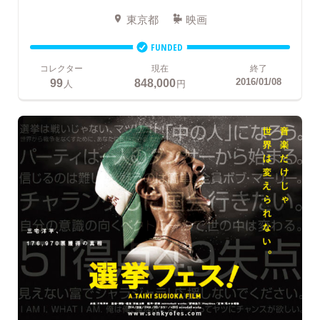
東京都
映画
FUNDED
コレクター
現在
終了
99
848,000
2016/01/08
人
円