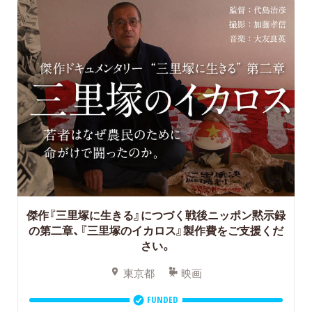
傑作『三里塚に生きる』につづく戦後ニッポン黙示録
の第二章、『三里塚のイカロス』製作費をご支援くだ
さい。
東京都
映画
FUNDED