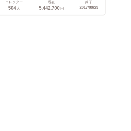
コレクター
現在
終了
504
5,442,700
2017/09/29
人
円