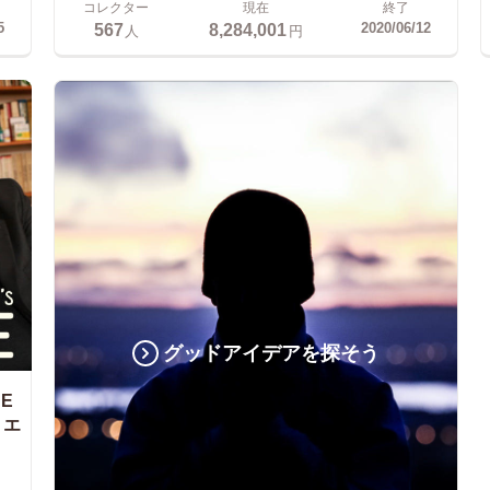
コレクター
現在
終了
567
8,284,001
5
2020/06/12
人
円
グッドアイデアを探そう
E
・エ