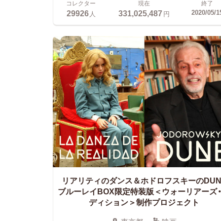
コレクター
現在
終了
29926
331,025,487
2020/05/1
人
円
リアリティのダンス＆ホドロフスキーのDUN
ブルーレイBOX限定特装版＜ウォーリアーズ
ディション＞制作プロジェクト