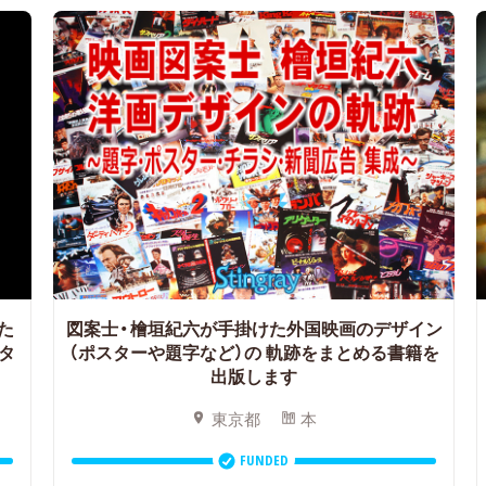
た
図案士・檜垣紀六が手掛けた外国映画のデザイン
タ
（ポスターや題字など）の
軌跡をまとめる書籍を
出版します
東京都
本
FUNDED