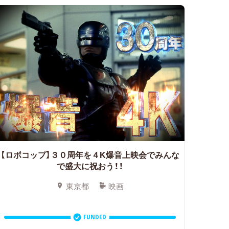
【ロボコップ】
３０周年を４K爆音上映会でみんな
で盛大に祝おう！！
東京都
映画
FUNDED