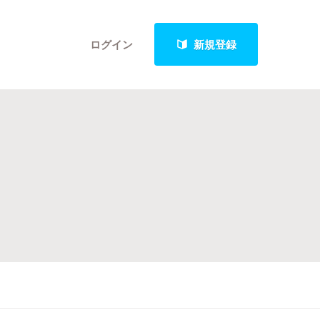
ログイン
新規登録
クト
最新進捗報告から探す