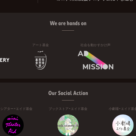
We are hands on
アート基金
社会を動かすかけ声
Our Social Action
ニシアター・エイド基金
ブックストア・エイド基金
小劇場・エイド基