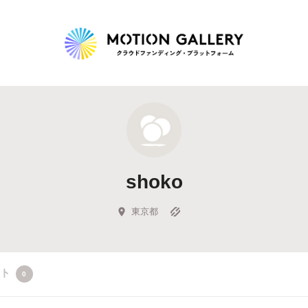
Highlight
人気のプロジェクト
新着プロジェクト
終了間近のプロジェ
shoko
Feature
タグから探す
キュレーターから探す
特集から探す
東京都
Legendary
クト
0
最新達成プロジェクト
調達額が大きいプロジェクト