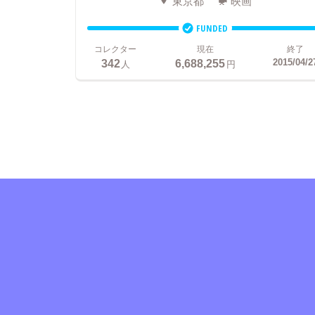
東京都
映画
FUNDED
コレクター
現在
終了
342
6,688,255
2015/04/2
人
円