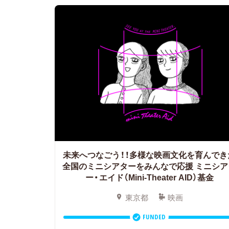
未来へつなごう！！多様な映画文化を育んでき
全国のミニシアターをみんなで応援
ミニシア
ー・エイド（Mini-Theater AID）基金
東京都
映画
FUNDED