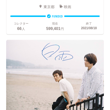
東京都
映画
FUNDED
コレクター
現在
終了
66
599,401
2021/08/18
人
円