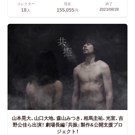
コレクター
現在
終了
18
155,055
2023/08/28
人
円
山本晃大、山口大地、森山みつき、相馬圭祐、光宣、吉
野公佳ら出演！
劇場長編『共振』製作&公開支援プロ
ジェクト！