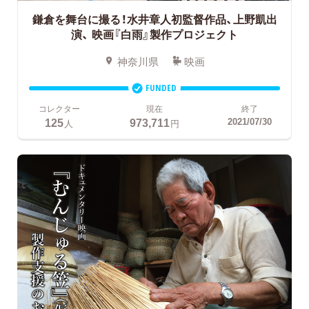
鎌倉を舞台に撮る！水井章人初監督作品、上野凱出
演、
映画『白雨』製作プロジェクト
神奈川県
映画
FUNDED
コレクター
現在
終了
125
973,711
2021/07/30
人
円