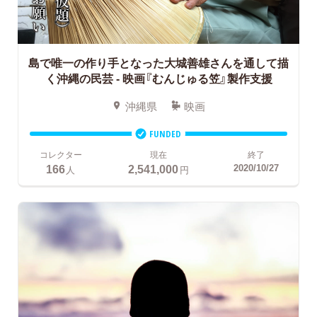
島で唯一の作り手となった大城善雄さんを通して描
く沖縄の民芸
- 映画『むんじゅる笠』製作支援
沖縄県
映画
FUNDED
コレクター
現在
終了
166
2,541,000
2020/10/27
人
円