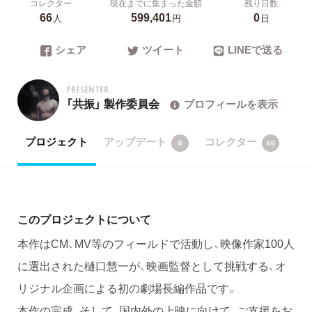
コレクター
現在までに集まった金額
残り日数
66
599,401
0
人
円
日
シェア
ツイート
LINEで送る
PRESENTER
「共振」 製作委員会
プロフィールを表示
プロジェクト
アップデート
コレクター
0
66
このプロジェクトについて
本作はCM、MV等のフィールドで活動し、映像作家100人
に選出された樋口慧一が、映画監督として挑戦する、オ
リジナル企画による初の劇場長編作品です。
本作の完成、そして、国内外の上映に向けて、ご支援をお