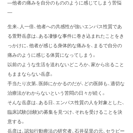
―他者の痛みを自分のもののように感じてしまう苦悩
―
生来、人一倍、他者への共感性が強いエンパス性質であ
る萱野岳彦は、ある凄惨な事件に巻き込まれたことをき
っかけに、他者が感じる身体的な痛みを、まるで自分の
痛みのように感じる体質になってしまう。
以前のような生活を送れないどころか、家から出ること
もままならない岳彦。
手当たり次第、医師にかかるのだが、どの医師も、適切な
治療法がわからないという苦悶の日々が続く。
そんな岳彦は、ある日、エンパス性質の人を対象とした、
臨床試験(治験)の募集を見つけ、それを受けることを決
意する。
岳彦は、認知行動療法の研究者、石井栞里の元、セラピー