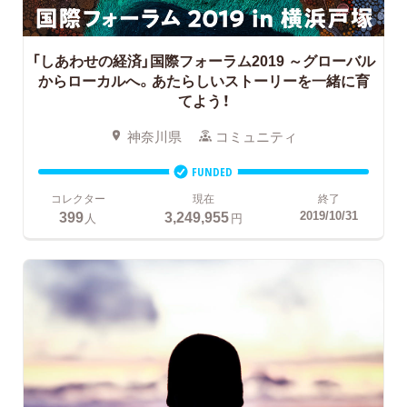
「しあわせの経済」国際フォーラム2019
～グローバル
からローカルへ。あたらしいストーリーを一緒に育
てよう！
神奈川県
コミュニティ
FUNDED
コレクター
現在
終了
399
3,249,955
2019/10/31
人
円