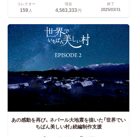
コレクター
現在
終了
159
4,563,333
2025/03/31
人
円
あの感動を再び。ネパール大地震を描いた「世界でい
ちばん美しい村」続編制作支援