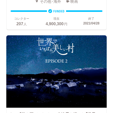
その他・海外
映画
FUNDED
コレクター
現在
終了
207
4,900,300
2021/04/28
人
円