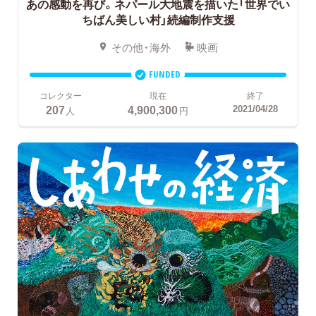
あの感動を再び。ネパール大地震を描いた「世界でい
ちばん美しい村」続編制作支援
その他・海外
映画
FUNDED
コレクター
現在
終了
207
4,900,300
2021/04/28
人
円