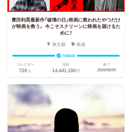
豊田利晃最新作「破壊の日」映画に救われたやつだけ
が映画を救う。
今こそスクリーンに映画を届けるた
めに！
東京都
映画
FUNDED
コレクター
現在
終了
720
14,441,100
2020/06/05
人
円