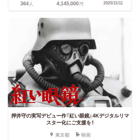
364
4,145,000
2025/11/11
人
円
押井守の実写デビュー作『紅い眼鏡』4Kデジタルリマ
スター化にご支援を！
東京都
映画