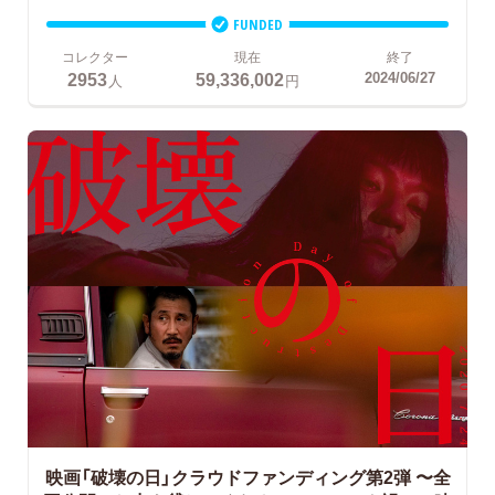
FUNDED
コレクター
現在
終了
2953
59,336,002
2024/06/27
人
円
映画「破壊の日」クラウドファンディング第2弾
〜全