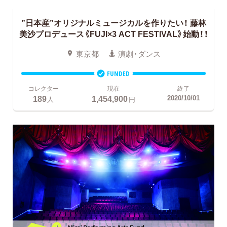
”日本産”オリジナルミュージカルを作りたい！
藤林
美沙プロデュース《FUJI×3 ACT FESTIVAL》始動！！
東京都
演劇・ダンス
FUNDED
コレクター
現在
終了
189
1,454,900
2020/10/01
人
円