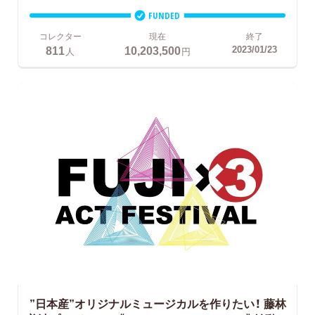
FUNDED
コレクター
現在
終了
811
10,203,500
2023/01/23
人
円
”日本産”オリジナルミュージカルを作りたい！
藤林