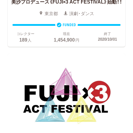
美沙プロデュース《FUJI×3 ACT FESTIVAL》始動！！
東京都
演劇・ダンス
FUNDED
コレクター
現在
終了
189
1,454,900
2020/10/01
人
円