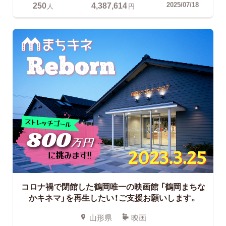
250
4,387,614
2025/07/18
人
円
コロナ禍で閉館した鶴岡唯一の映画館
「鶴岡まちな
かキネマ」を再生したい！ご支援お願いします。
山形県
映画