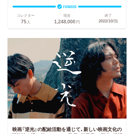
FUNDED
コレクター
現在
終了
75
1,248,000
2022/10/31
人
円
映画『逆光』の配給活動を通じて、新しい映画文化の