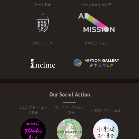
アート基金
社会を動かすかけ声
プロデュース
プロダクション
Our Social Action
ミニシアター・エイ
ブックストア・エイ
小劇場・エイド基金
ド基金
ド基金