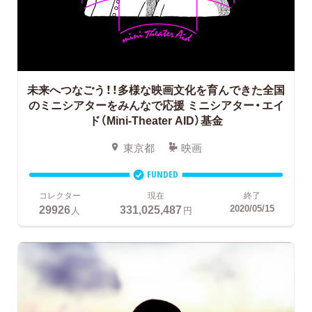
未来へつなごう！！多様な映画文化を育んできた全国
のミニシアターをみんなで応援
ミニシアター・エイ
ド（Mini-Theater AID）基金
東京都
映画
FUNDED
コレクター
現在
終了
29926
331,025,487
2020/05/15
人
円