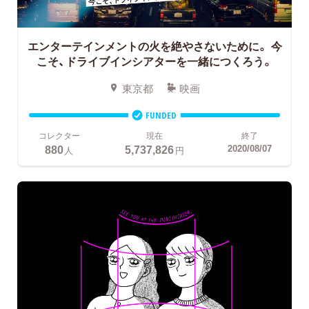
エンターテインメントの火を絶やさないために。
今
こそ、ドライブインシアターを一緒につくろう。
東京都
映画
FUNDED
コレクター
現在
終了
880
5,737,826
2020/08/07
人
円