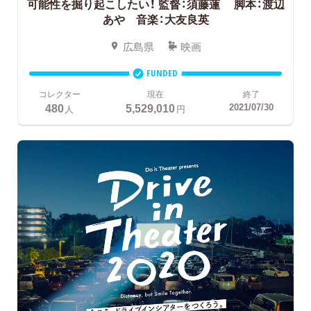
可能性を掘り起こしたい！
監督：須藤蓮 脚本：渡辺
あや 音楽：大友良英
広島県
映画
FUNDED
コレクター
現在
終了
480
5,529,010
2021/07/30
人
円