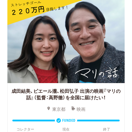
成田結美、ピエール瀧、松田弘子 出演の映画『マリの
話』（監督：高野徹）を全国に届けたい！
東京都
映画
FUNDED
コレクター
現在
終了