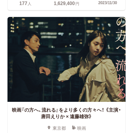
177
1,629,400
2023/11/30
人
円
映画『の方へ、流れる』をより多くの方々へ！
《主演・
唐田えりか × 遠藤雄弥》
東京都
映画