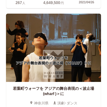
267
4,649,500
2021/04/26
人
円
若葉町ウォーフを
アジアの舞台表現の＜波止場
(wharf )＞に
神奈川県
演劇・ダンス