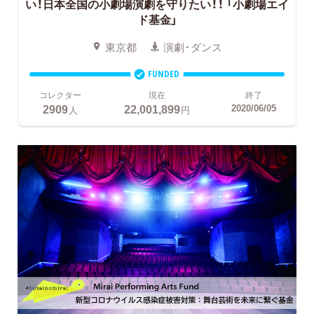
い！日本全国の小劇場演劇を守りたい！！
「小劇場エイ
ド基金」
東京都
演劇・ダンス
FUNDED
コレクター
現在
終了
2909
22,001,899
2020/06/05
人
円