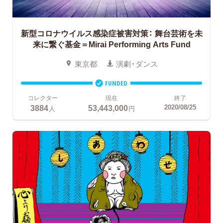
新型コロナウイルス感染症被害対策：
舞台芸術を未
来に繋ぐ基金＝Mirai Performing Arts Fund
東京都
演劇・ダンス
FUNDED
コレクター
現在
終了
3884
53,443,000
2020/08/25
人
円