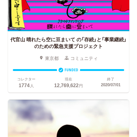
代官山 晴れたら空に豆まいて
の「存続」と「事業継続」
のための緊急支援プロジェクト
東京都
コミュニティ
FUNDED
コレクター
現在
終了
1774
12,769,622
2020/07/01
人
円