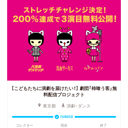
【こどもたちに演劇を届けたい！】
劇団「柿喰う客」無
料配信プロジェクト
東京都
演劇・ダンス
FUNDED
コレクター
現在
終了