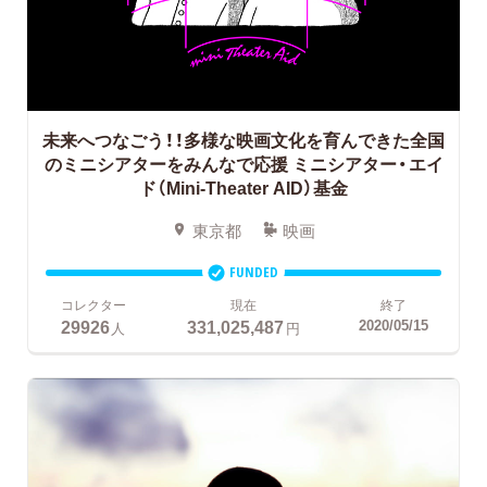
未来へつなごう！！多様な映画文化を育んできた全国
のミニシアターをみんなで応援
ミニシアター・エイ
ド（Mini-Theater AID）基金
東京都
映画
FUNDED
コレクター
現在
終了
29926
331,025,487
2020/05/15
人
円