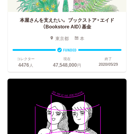
本屋さんを支えたい。
ブックストア・エイド
（Bookstore AID）基金
東京都
本
FUNDED
コレクター
現在
終了
4476
47,548,000
2020/05/29
人
円