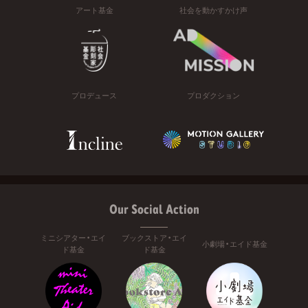
アート基金
社会を動かすかけ声
プロデュース
プロダクション
Our Social Action
ミニシアター・エイ
ブックストア・エイ
小劇場・エイド基金
ド基金
ド基金