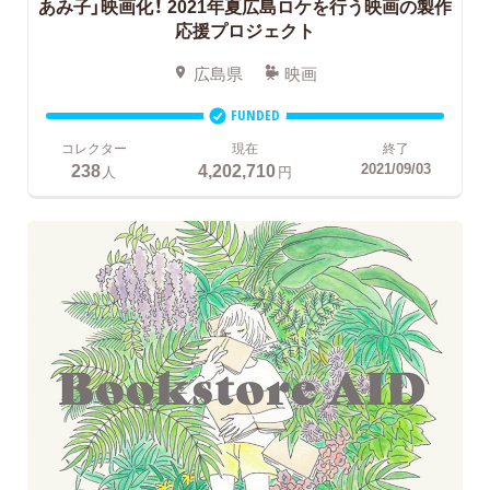
あみ子」映画化！
2021年夏広島ロケを行う映画の製作
応援プロジェクト
広島県
映画
FUNDED
コレクター
現在
終了
238
4,202,710
2021/09/03
人
円