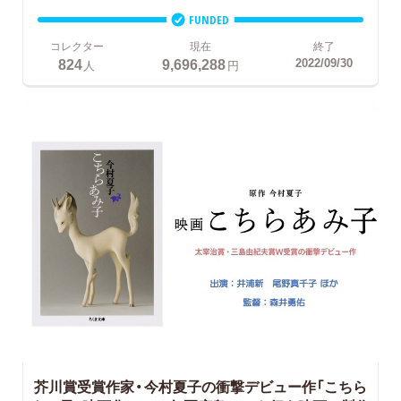
FUNDED
コレクター
現在
終了
824
9,696,288
2022/09/30
人
円
芥川賞受賞作家・今村夏子の衝撃デビュー作「こちら