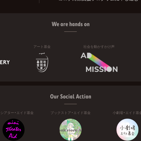
We are hands on
アート基金
社会を動かすかけ声
Our Social Action
ニシアター・エイド基金
ブックストア・エイド基金
小劇場・エイド基