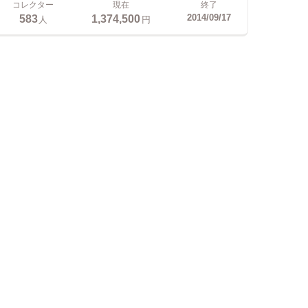
コレクター
現在
終了
583
1,374,500
2014/09/17
人
円