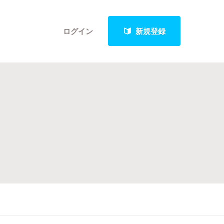
ログイン
新規登録
クト
最新進捗報告から探す