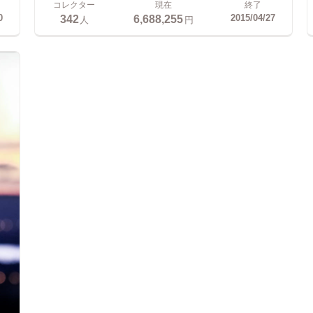
コレクター
現在
終了
342
6,688,255
0
2015/04/27
人
円