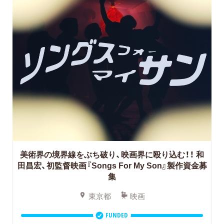
美術界の境界線をぶち破り、映画界に殴り込む！！
和
田昌宏、初監督映画『Songs For My Son』製作資金募
集
東京都
映画
FUNDED