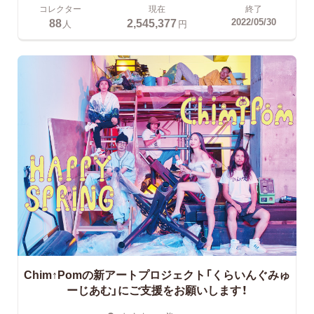
コレクター
現在
終了
88
2,545,377
2022/05/30
人
円
Chim↑Pomの新アートプロジェクト「くらいんぐみゅ
ーじあむ」にご支援をお願いします！