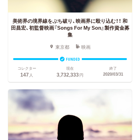
美術界の境界線をぶち破り、映画界に殴り込む！！
和
田昌宏、初監督映画『Songs For My Son』製作資金募
集
東京都
映画
FUNDED
コレクター
現在
終了
147
3,732,333
2020/03/31
人
円