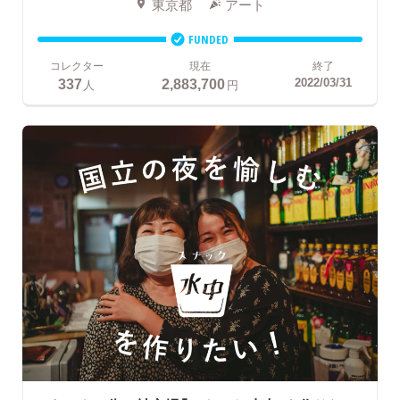
東京都
アート
FUNDED
コレクター
現在
終了
337
2,883,700
2022/03/31
人
円