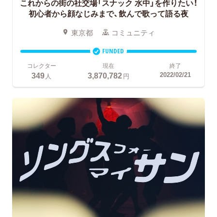
これからの街の社交場「スナック 水中」を作りたい！
初心者から顔なじみまで、飲んで歌って語る夜
東京都
コミュニティ
FUNDED
コレクター
現在
終了
349
3,870,782
2022/02/21
人
円