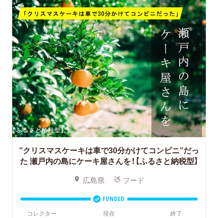
”クリスマスケーキは車で30分かけてコンビニ”だっ
た
瀬戸内の島にケーキ屋さんを！【ふるさと納税型】
広島県
フード
FUNDED
コレクター
現在
終了