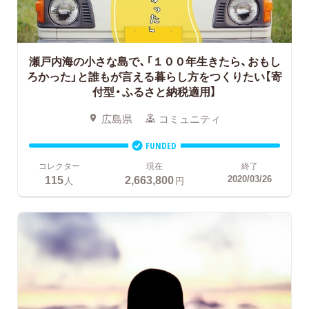
瀬戸内海の小さな島で、「１００年生きたら、おもし
ろかった」と誰もが言える暮らし方をつくりたい【寄
付型・ふるさと納税適用】
広島県
コミュニティ
FUNDED
コレクター
現在
終了
115
2,663,800
2020/03/26
人
円