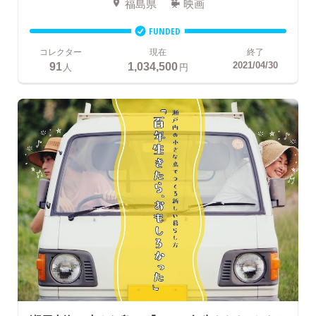
福島県
映画
FUNDED
コレクター
現在
終了
91
1,034,500
2021/04/30
人
円