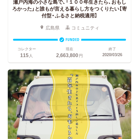
瀬戸内海の小さな島で、「１００年生きたら、おもし
ろかった」と誰もが言える暮らし方をつくりたい【寄
付型・ふるさと納税適用】
広島県
コミュニティ
FUNDED
コレクター
現在
終了
115
2,663,800
2020/03/26
人
円