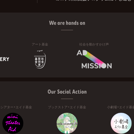
We are hands on
アート基金
社会を動かすかけ声
Our Social Action
ニシアター・エイド基金
ブックストア・エイド基金
小劇場・エイド基