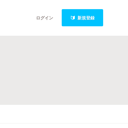
ログイン
新規登録
クト
最新進捗報告から探す