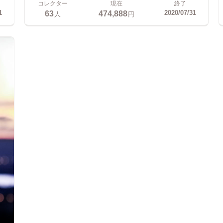
コレクター
現在
終了
63
474,888
1
2020/07/31
人
円