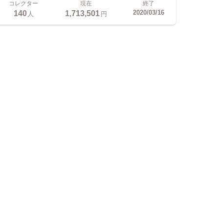
コレクター
現在
終了
140
1,713,501
2020/03/16
人
円