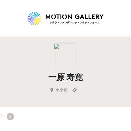
Highlight
人気のプロジェクト
新着プロジェクト
終了間近のプロジェ
一原 寿寛
Feature
タグから探す
キュレーターから探す
特集から探す
東京都
Legendary
クト
0
最新達成プロジェクト
調達額が大きいプロジェクト