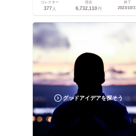
コレクター
現在
終了
377
6,732,110
2023/10/3
人
円
グッドアイデアを探そう