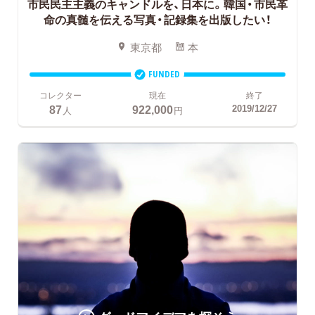
市民民主主義のキャンドルを、日本に。韓国・市民革
命の真髄を伝える写真・記録集を出版したい！
東京都
本
FUNDED
コレクター
現在
終了
87
922,000
2019/12/27
人
円