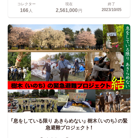
コレクター
現在
終了
166
2,561,000
2023/10/05
人
円
「息をしている限り あきらめない」
樹木（いのち）の緊
急避難プロジェクト！