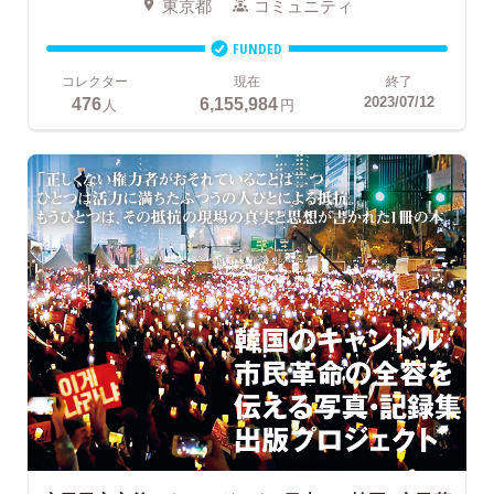
東京都
コミュニティ
FUNDED
コレクター
現在
終了
476
6,155,984
2023/07/12
人
円