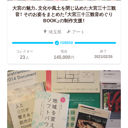
大宮の魅力、文化や風土を閉じ込めた大宮三十三観
音！
そのお姿をまとめた「大宮三十三観音めぐり
BOOK」の制作支援！
埼玉県
アート
FUNDED
コレクター
現在
終了
23
145,000
2021/02/26
人
円