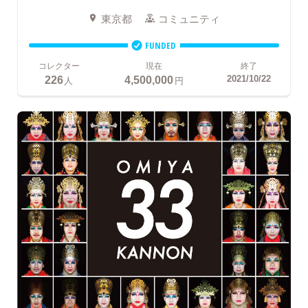
東京都
コミュニティ
FUNDED
コレクター
現在
終了
226
4,500,000
2021/10/22
人
円