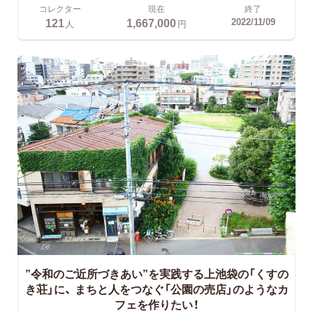
コレクター
現在
終了
121
1,667,000
2022/11/09
人
円
”令和のご近所づきあい”を実践する上池袋の「くすの
き荘」に、
まちと人をつなぐ「公園の売店」のようなカ
フェを作りたい！