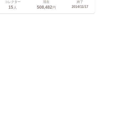
コレクター
現在
終了
15
508,482
2014/11/17
人
円