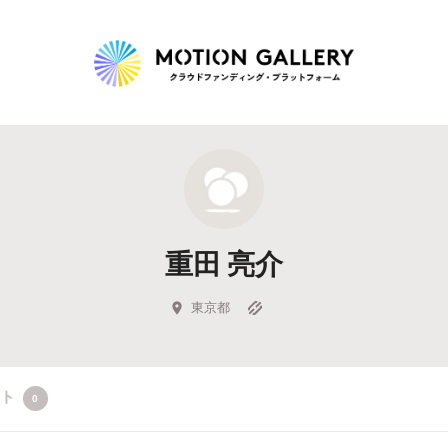
Highlight
人気のプロジェクト
新着プロジェクト
終了間近のプロジェ
重田 亮介
Feature
タグから探す
キュレーターから探す
特集から探す
東京都
Legendary
クト
0
最新達成プロジェクト
調達額が大きいプロジェクト