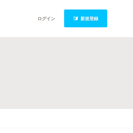
ログイン
新規登録
クト
最新進捗報告から探す