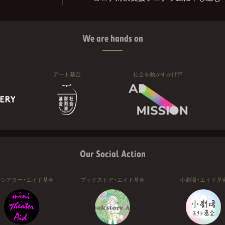
We are hands on
アート基金
社会を動かすかけ声
Our Social Action
ニシアター・エイド基金
ブックストア・エイド基金
小劇場・エイド基