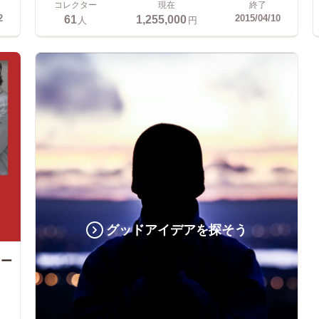
コレクター
現在
終了
61
1,255,000
2
2015/04/10
人
円
グッドアイデアを探そう
リー