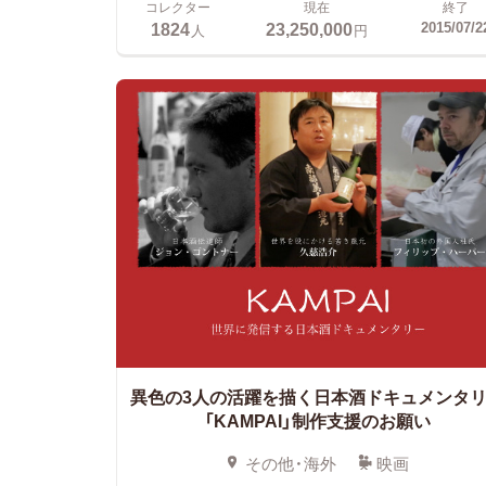
コレクター
現在
終了
1824
23,250,000
2015/07/2
人
円
異色の3人の活躍を描く日本酒ドキュメンタ
「KAMPAI」制作支援のお願い
その他・海外
映画