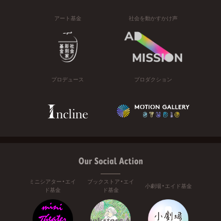
アート基金
社会を動かすかけ声
プロデュース
プロダクション
Our Social Action
ミニシアター・エイ
ブックストア・エイ
小劇場・エイド基金
ド基金
ド基金