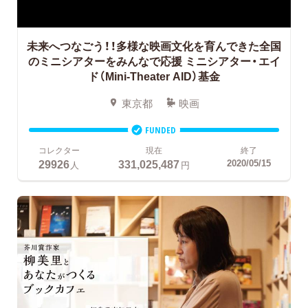
未来へつなごう！！多様な映画文化を育んできた全国
のミニシアターをみんなで応援
ミニシアター・エイ
ド（Mini-Theater AID）基金
東京都
映画
FUNDED
コレクター
現在
終了
29926
331,025,487
2020/05/15
人
円