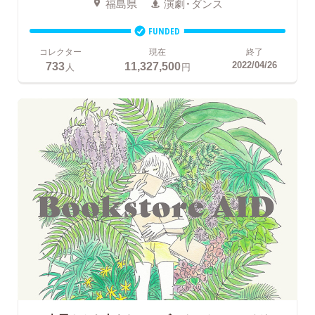
福島県
演劇・ダンス
FUNDED
コレクター
現在
終了
733
11,327,500
2022/04/26
人
円