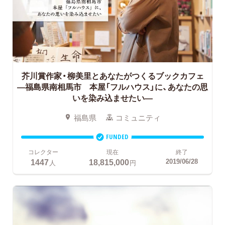
芥川賞作家・柳美里とあなたがつくるブックカフェ
―福島県南相馬市 本屋「フルハウス」に、あなたの思
いを染み込ませたい―
福島県
コミュニティ
FUNDED
コレクター
現在
終了
1447
18,815,000
2019/06/28
人
円