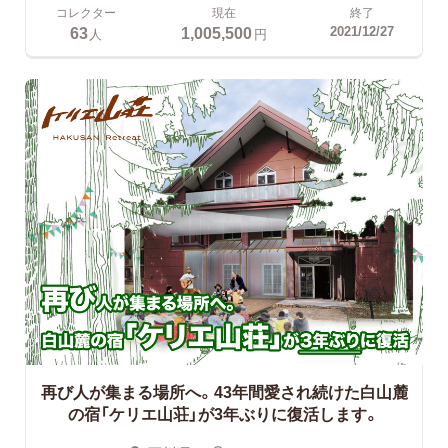
コレクター
現在
終了
63
1,005,500
2021/12/27
人
円
再び人が集まる場所へ。43年間愛され続けた白山麓
の宿「ケリエ山荘」が3年ぶりに復活します。