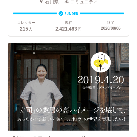
石川県
コミュニティ
FUNDED
コレクター
現在
終了
215
2,421,463
2020/08/06
人
円