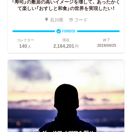
「寿司」の敷居の高いイメージを壊して、
あったかく
て楽しい「おすしと和食」の世界を実現したい！
石川県
フード
FUNDED
コレクター
現在
終了
140
2,164,201
2019/04/25
人
円