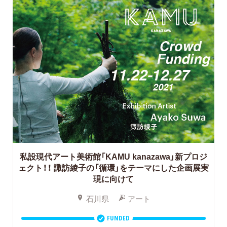
私設現代アート美術館「KAMU kanazawa」新プロジ
ェクト！！
諏訪綾子の「循環」をテーマにした企画展実
現に向けて
石川県
アート
FUNDED