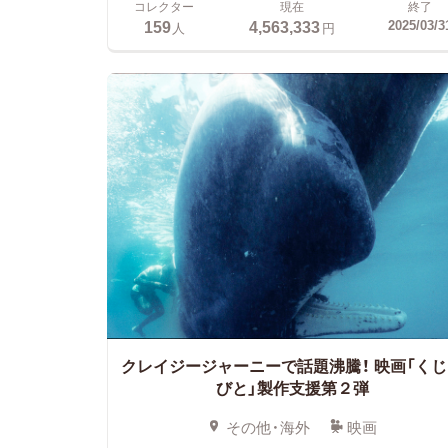
コレクター
現在
終了
159
4,563,333
2025/03/3
人
円
クレイジージャーニーで話題沸騰！
映画「くじ
びと」製作支援第２弾
その他・海外
映画