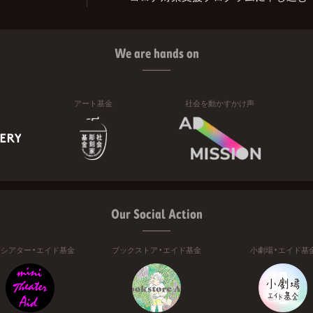
We are hands on
アート基金
社会を動かすかけ声
Our Social Action
ニシアター・エイド基金
ブックストア・エイド基金
小劇場・エイド基