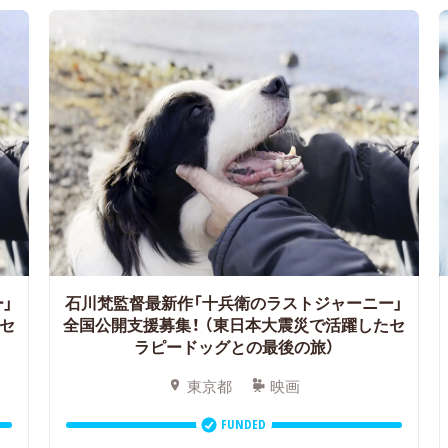
」
石川梵監督最新作「十兵衛のラストジャーニー」
セ
全国公開支援募集！
（東日本大震災で活躍したセ
ラピードッグとの最後の旅）
東京都
映画
FUNDED