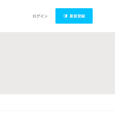
ログイン
新規登録
クト
最新進捗報告から探す