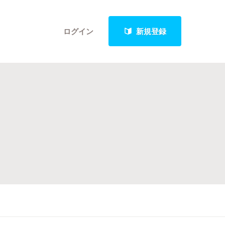
ログイン
新規登録
クト
最新進捗報告から探す