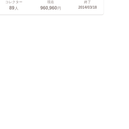
コレクター
現在
終了
89
960,960
2014/03/18
人
円