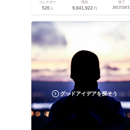
コレクター
現在
終了
526
9,841,922
2017/10/3
人
円
グッドアイデアを探そう