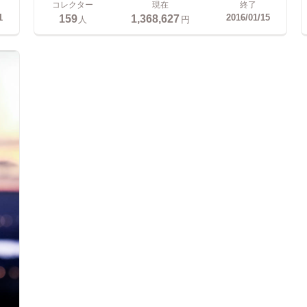
コレクター
現在
終了
159
1,368,627
1
2016/01/15
人
円