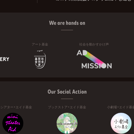
We are hands on
アート基金
社会を動かすかけ声
Our Social Action
ニシアター・エイド基金
ブックストア・エイド基金
小劇場・エイド基