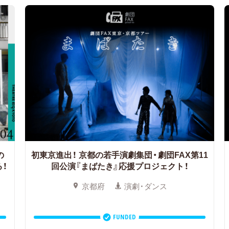
の
初東京進出！
京都の若手演劇集団・劇団FAX第11
！
回公演『まばたき』応援プロジェクト！
京都府
演劇・ダンス
FUNDED