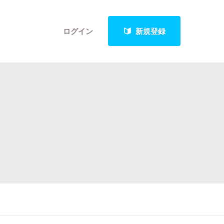
ログイン
新規登録
クト
最新進捗報告から探す