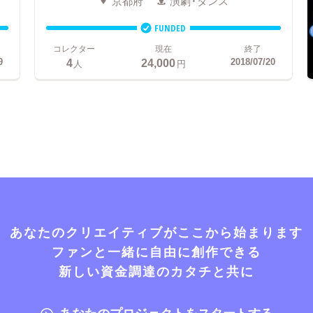
京都府
演劇・ダンス
FUNDED
コレクター
現在
終了
4
24,000
9
2018/07/20
人
円
あなたのクリエイティブがここから始まります
ファンと一緒に自由に創作できる
新しい資金調達のカタチと共に
あなたのプロジェクトをスタートする