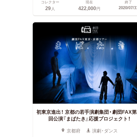
コレクター
現在
終了
29
422,000
2020/07/3
人
円
初東京進出！
京都の若手演劇集団・劇団FAX第
回公演『まばたき』応援プロジェクト！
京都府
演劇・ダンス