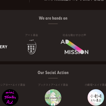
We are hands on
アート基金
社会を動かすかけ声
Our Social Action
ニシアター・エイド基金
ブックストア・エイド基金
小劇場・エイド基