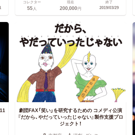
コレクター
現在
終了
55
200,000
1
2019/03/29
人
円
11
劇団FAX「笑い」を研究するための
コメディ公演
『だから、やだっていったじゃない』製作支援プロ
ジェクト！