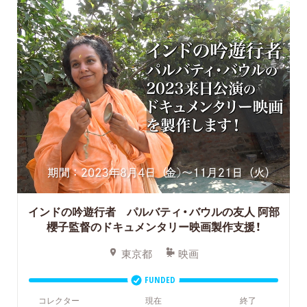
インドの吟遊行者 パルバティ・バウルの友人
阿部
櫻子監督のドキュメンタリー映画製作支援！
東京都
映画
FUNDED
コレクター
現在
終了