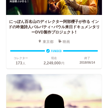
にっぽん百名山のディレクター阿部櫻子が作る
イン
ドの吟遊詩人パルバティ・バウル来日ドキュメンタリ
ーDVD製作プロジェクト！
東京都
映画
FUNDED
コレクター
現在
終了
173
2,249,000
2018/06/14
人
円