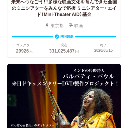
未来へつなごう！！多様な映画文化を育んできた全国
のミニシアターをみんなで応援
ミニシアター・エイ
ド（Mini-Theater AID）基金
東京都
映画
FUNDED
コレクター
現在
終了
29926
331,025,487
2020/05/15
人
円