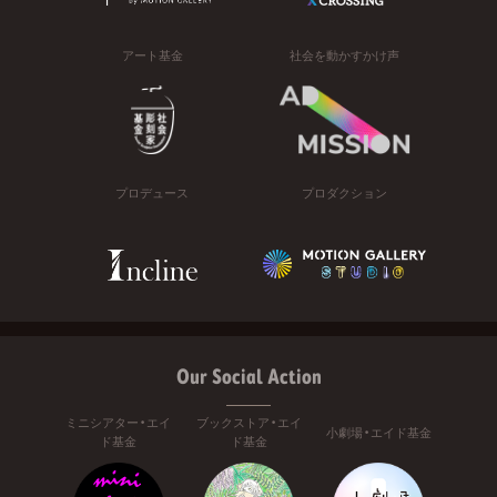
アート基金
社会を動かすかけ声
プロデュース
プロダクション
Our Social Action
ミニシアター・エイ
ブックストア・エイ
小劇場・エイド基金
ド基金
ド基金