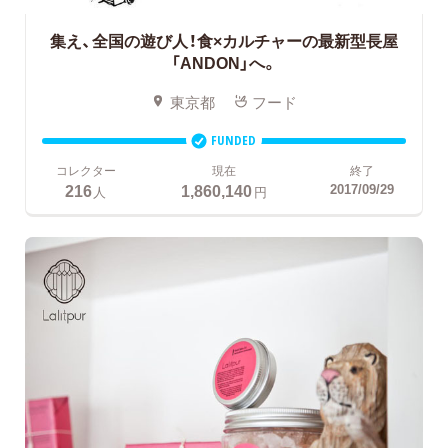
集え、全国の遊び人！食×カルチャーの最新型長屋
「ANDON」へ。
東京都
フード
FUNDED
コレクター
現在
終了
216
1,860,140
2017/09/29
人
円