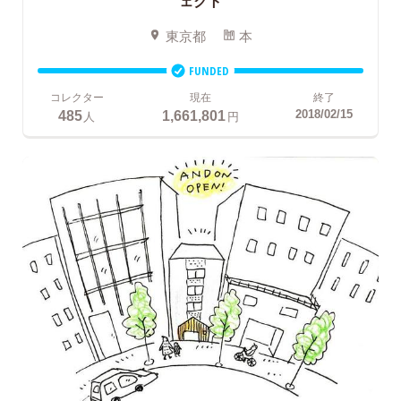
ェクト
東京都
本
FUNDED
コレクター
現在
終了
485
1,661,801
2018/02/15
人
円