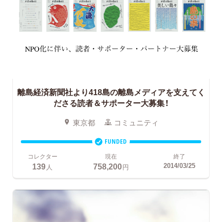
離島経済新聞社より418島の離島メディアを支えてく
ださる読者＆サポーター大募集！
東京都
コミュニティ
FUNDED
コレクター
現在
終了
139
758,200
2014/03/25
人
円