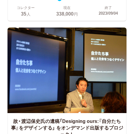
コレクター
現在
終了
35
338,000
2023/09/04
人
円
故・渡辺保史氏の遺稿「Designing ours:『自分たち
事』をデザインする」
をオンデマンド出版するプロジ