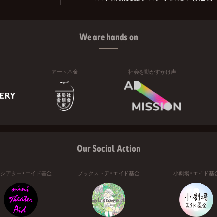
We are hands on
アート基金
社会を動かすかけ声
Our Social Action
ニシアター・エイド基金
ブックストア・エイド基金
小劇場・エイド基