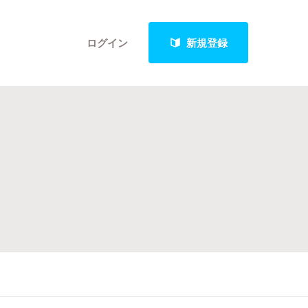
ログイン
新規登録
クト
最新進捗報告から探す