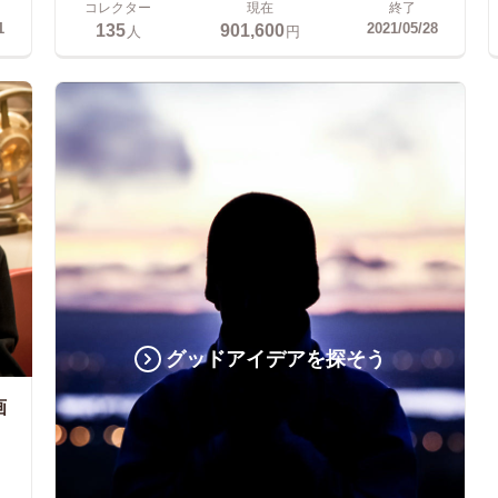
コレクター
現在
終了
135
901,600
1
2021/05/28
人
円
グッドアイデアを探そう
画
！