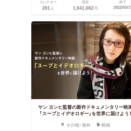
コレクター
現在
終了
281
1,641,082
2022/05/3
人
円
ヤン ヨンヒ監督の新作ドキュメンタリー映
「スープとイデオロギー」を世界に届けよう
その他・海外
映画