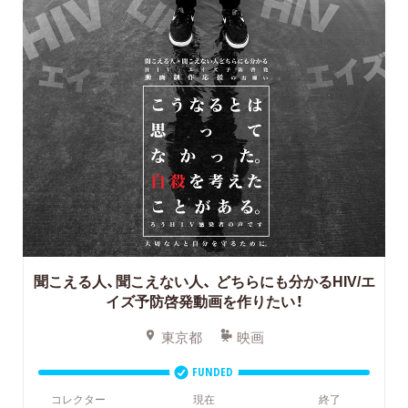
聞こえる人、聞こえない人、
どちらにも分かるHIV/エ
イズ予防啓発動画を作りたい！
東京都
映画
FUNDED
コレクター
現在
終了