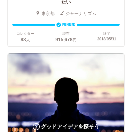
たい
東京都
ジャーナリズム
FUNDED
コレクター
現在
終了
83
915,678
2018/05/31
人
円
グッドアイデアを探そう