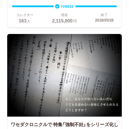
FUNDED
コレクター
現在
終了
163
2,115,000
2018/05/28
人
円
ワセダクロニクルで
特集「強制不妊」をシリーズ化し