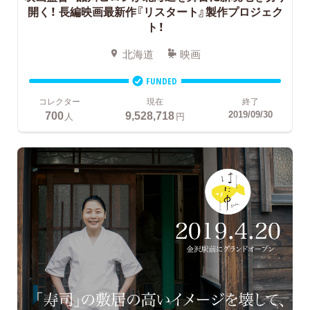
開く！
長編映画最新作『リスタート』製作プロジェク
ト！
北海道
映画
FUNDED
コレクター
現在
終了
700
9,528,718
2019/09/30
人
円