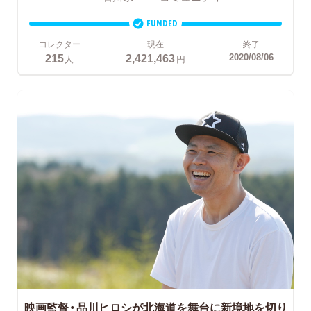
FUNDED
コレクター
現在
終了
215
2,421,463
2020/08/06
人
円
映画監督・品川ヒロシが北海道を舞台に新境地を切り