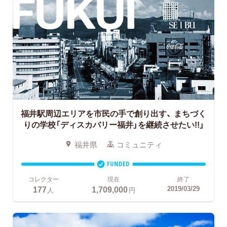
福井駅周辺エリアを市民の手で創り出す、
まちづく
りの学校「ディスカバリー福井」を継続させたい!!」
福井県
コミュニティ
FUNDED
コレクター
現在
終了
177
1,709,000
2019/03/29
人
円