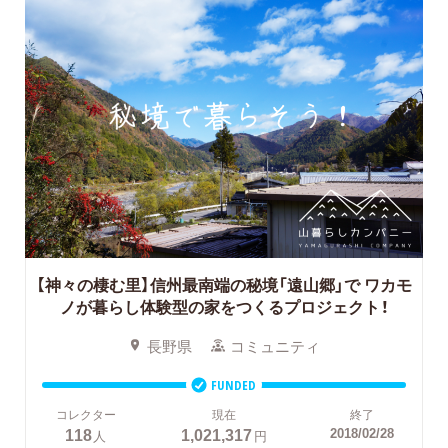
【神々の棲む里】信州最南端の秘境「遠山郷」で
ワカモ
ノが暮らし体験型の家をつくるプロジェクト！
長野県
コミュニティ
FUNDED
コレクター
現在
終了
118
1,021,317
2018/02/28
人
円