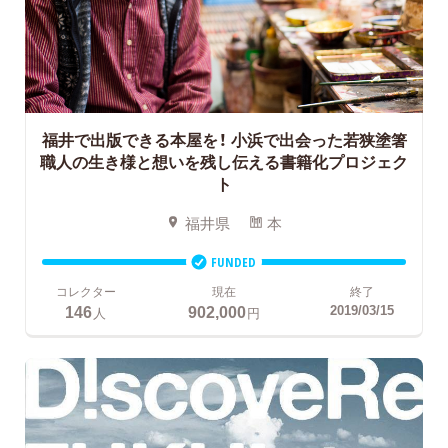
福井で出版できる本屋を！
小浜で出会った若狭塗箸
職人の生き様と想いを残し伝える書籍化プロジェク
ト
福井県
本
FUNDED
コレクター
現在
終了
146
902,000
2019/03/15
人
円