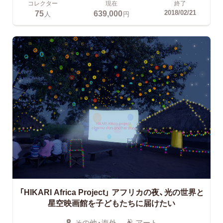
コレクター
現在
終了
75
639,000
2018/02/21
人
円
「HIKARI Africa Project」
アフリカの夜、光の世界と
星空映画館を子どもたちに届けたい
その他・海外
アート