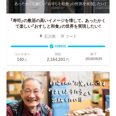
「寿司」の敷居の高いイメージを壊して、
あったかく
て楽しい「おすしと和食」の世界を実現したい！
石川県
フード
FUNDED
コレクター
現在
終了
140
2,164,201
2019/04/25
人
円