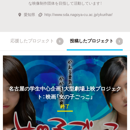
な映像制作団体を目指して活動しています！
愛知県
http://www.sda.nagoya-cu.ac.jp/ykurihar/
応援したプロジェクト
投稿したプロジェクト
0
3
名古屋の学生中心企画！大型劇場上映プロジェク
ト：映画「女の子ごっこ」
終了