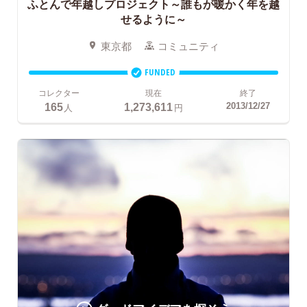
ふとんで年越しプロジェクト～誰もが暖かく年を越
せるように～
東京都
コミュニティ
FUNDED
コレクター
現在
終了
165
1,273,611
2013/12/27
人
円