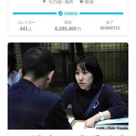
その他・海外
映画
FUNDED
コレクター
現在
終了
441
6,285,400
2018/07/13
人
円