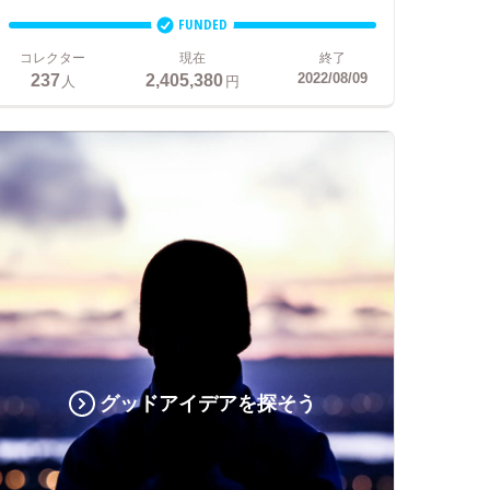
FUNDED
コレクター
現在
終了
237
2,405,380
2022/08/09
人
円
グッドアイデアを探そう