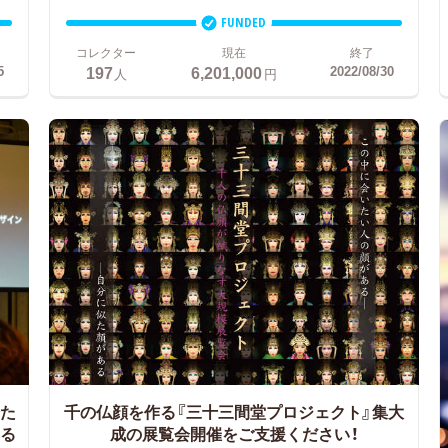
FUNDED
コレクター
現在
終了
197
6,201,000
5
2022/08/30
人
円
分た
千の仏顔を作る『三十三間堂プロジェクト』集大
る
成の展覧会開催をご支援ください！