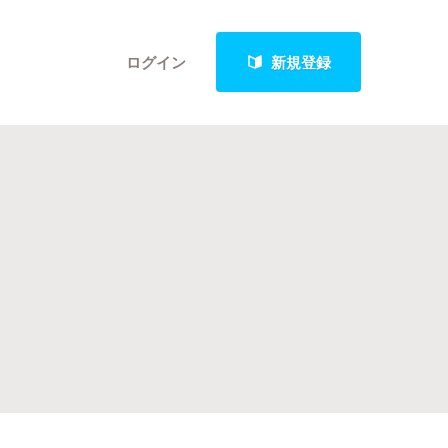
ログイン
新規登録
クト
最新進捗報告から探す