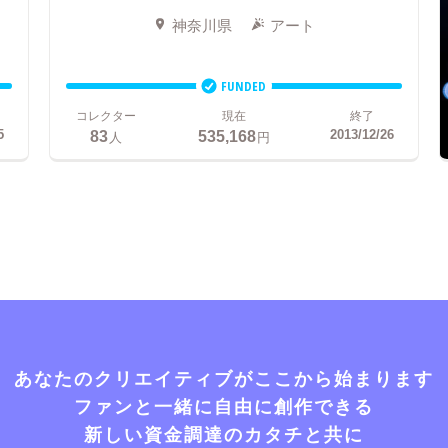
神奈川県
アート
FUNDED
コレクター
現在
終了
83
535,168
5
2013/12/26
人
円
あなたのクリエイティブがここから始まります
ファンと一緒に自由に創作できる
新しい資金調達のカタチと共に