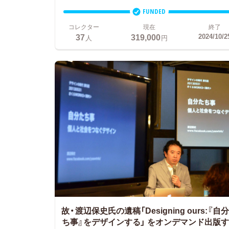
FUNDED
コレクター
現在
終了
37
319,000
2024/10/2
人
円
故・渡辺保史氏の遺稿「Designing ours:『自
ち事』をデザインする」
をオンデマンド出版す