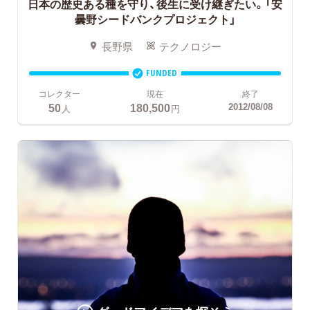
日本の歴史ある種を守り、後生に受け継ぎたい。「安
曇野シードバンクプロジェクト」
長野県
テクノロジー
FUNDED
コレクター
現在
終了
50
180,500
2012/08/08
人
円