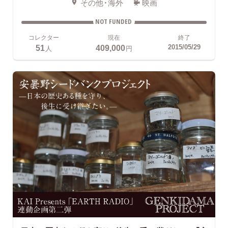
その他・海外
映画
NOT FUNDED
コレクター
現在
終了
51
409,000
2015/05/29
人
円