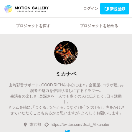
ログイン
新規登録
プロジェクトを探す
プロジェクトを始める
ミカナベ
山﨑彩音サポート、GOOD RICHを中心に様々。企画屋、コラボ屋、共
演者の魅力を倍割り増しにするドラマー。
生演奏の楽しさ、奥深さを一人でも多くの人に伝えたく、日々活動
中。
ドラムを軸に、「つくる、つたえる、つなぐ」を「つづける」。声をかけさ
せていただくこともあるかと思いますが、よろしくお願いします。
東京都
https://twitter.com/Beat_Mikanabe