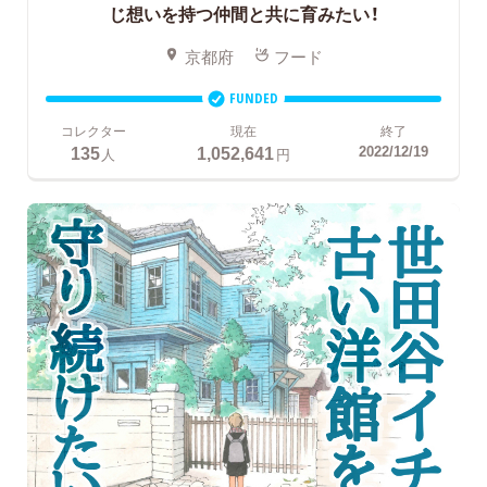
じ想いを持つ仲間と共に育みたい！
京都府
フード
FUNDED
コレクター
現在
終了
135
1,052,641
2022/12/19
人
円