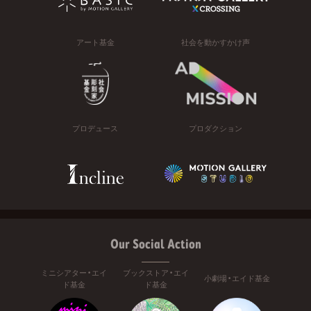
アート基金
社会を動かすかけ声
プロデュース
プロダクション
Our Social Action
ミニシアター・エイ
ブックストア・エイ
小劇場・エイド基金
ド基金
ド基金