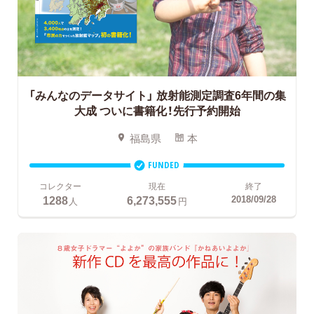
「みんなのデータサイト」
放射能測定調査6年間の集
大成 ついに書籍化！先行予約開始
福島県
本
FUNDED
コレクター
現在
終了
1288
6,273,555
2018/09/28
人
円