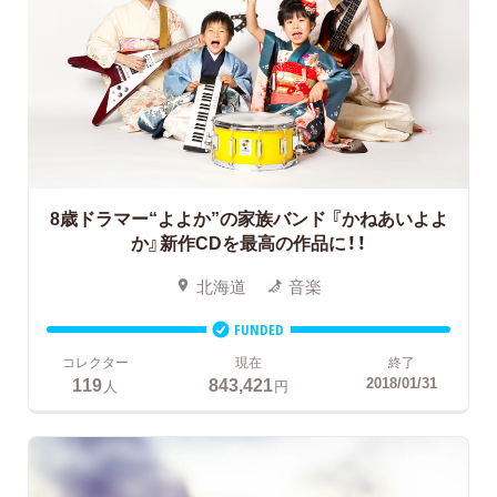
8歳ドラマー“よよか”の家族バンド
『かねあいよよ
か』新作CDを最高の作品に！！
北海道
音楽
FUNDED
コレクター
現在
終了
119
843,421
2018/01/31
人
円