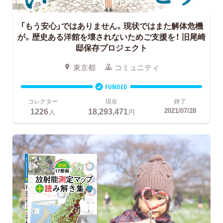
「もう安心」ではありません。現状ではまた解体危機
が。歴史ある洋館を壊されないためご支援を！
旧尾崎
邸保存プロジェクト
東京都
コミュニティ
FUNDED
コレクター
現在
終了
1226
18,293,471
2021/07/28
人
円