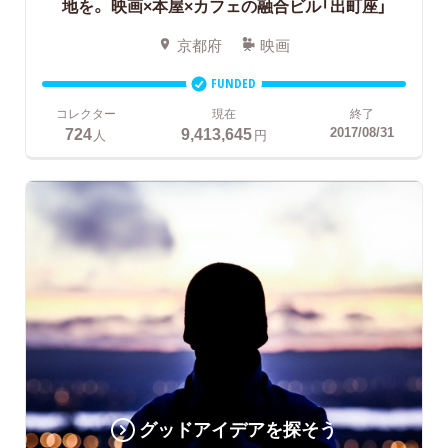
地を。
映画×本屋×カフェの融合ビル「出町座」
京都府
映画
FUNDED
コレクター
現在
終了
724
9,413,645
2017/08/31
人
円
グッドアイデアを探そう